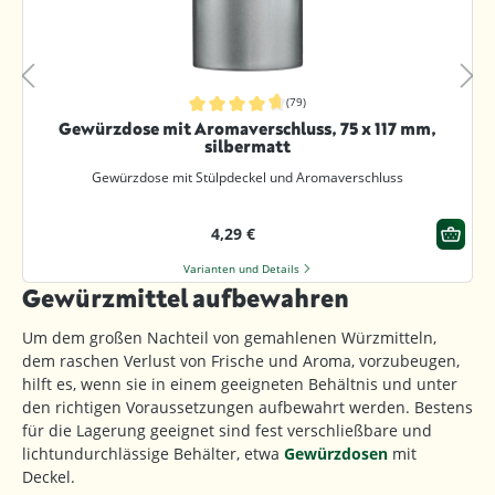
(79)
Durchschnittliche Bewertung von 4.8 von 5 Sternen
Gewürzdose mit Aromaverschluss, 75 x 117 mm,
silbermatt
Gewürzdose mit Stülpdeckel und Aromaverschluss
4,29 €
Varianten und Details
Gewürzmittel aufbewahren
Um dem großen Nachteil von gemahlenen Würzmitteln,
dem raschen Verlust von Frische und Aroma, vorzubeugen,
hilft es, wenn sie in einem geeigneten Behältnis und unter
den richtigen Voraussetzungen aufbewahrt werden. Bestens
für die Lagerung geeignet sind fest verschließbare und
lichtundurchlässige Behälter, etwa
Gewürzdosen
mit
Deckel.