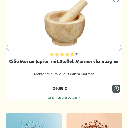
(6)
Durchschnittliche Bewertung von 4.8 von 5 Sternen
Cilio Mörser Jupiter mit Stößel, Marmor champagner
Mörser mit Stößel aus edlem Marmor
29,99 €
Varianten und Details