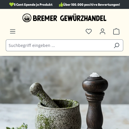
5 Cent Spende je Produkt
Über 100.000 positive Bewertungen!
alt springen