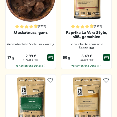
(2774)
(1573)
Durchschnittliche Bewertung von 4.8 von 5 Sternen
Durchschnittliche Bewertung von 4.9
Muskatnuss, ganz
Paprika La Vera Style,
süß, gemahlen
Aromatischste Sorte, süß-würzig
Geräucherte spanische
Spezialität
2,99 €
3,49 €
17 g
50 g
(175,88 € / kg)
(69,80 € / kg)
Varianten und Details
Varianten und Details