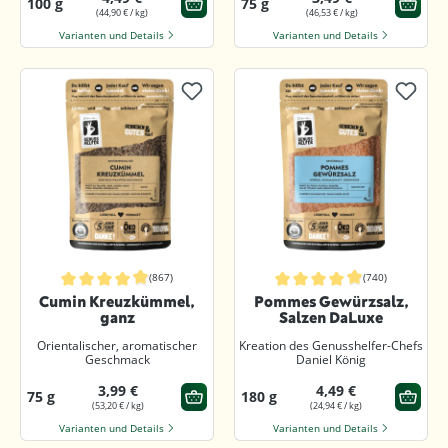
100 g
75 g
(44,90 € / kg)
(46,53 € / kg)
Varianten und Details
Varianten und Details
(867)
(740)
Durchschnittliche Bewertung von 4.9 von 5 Sternen
Durchschnittliche Bewertung von 4.
Cumin Kreuzkümmel,
Pommes Gewürzsalz,
ganz
Salzen DaLuxe
Orientalischer, aromatischer
Kreation des Genusshelfer-Chefs
Geschmack
Daniel König
3,99 €
4,49 €
75 g
180 g
(53,20 € / kg)
(24,94 € / kg)
Varianten und Details
Varianten und Details