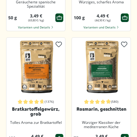
Geräucherte spanische
Würziges, scharfes Aroma
Spezialität
3,49 €
4,49 €
50 g
100 g
(69,80 € / kg)
(44,90 € / kg)
Varianten und Details
Varianten und Details
(1376)
(580)
Durchschnittliche Bewertung von 4.8 von 5 Sternen
Durchschnittliche Bewertung von 4.
Bratkartoffelgewürz,
Rosmarin, geschnitten
grob
Tolles Aroma zur Bratkartoffel
Würziger Klassiker der
mediterranen Küche
4,49 €
3,49 €