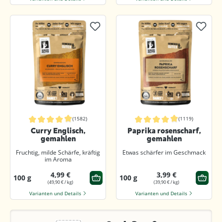
(1582)
(1119)
Durchschnittliche Bewertung von 4.9 von 5 Sternen
Durchschnittliche Bewertung von 4.9
Curry Englisch,
Paprika rosenscharf,
gemahlen
gemahlen
Fruchtig, milde Schärfe, kräftig
Etwas schärfer im Geschmack
im Aroma
4,99 €
3,99 €
100 g
100 g
(49,90 € / kg)
(39,90 € / kg)
Varianten und Details
Varianten und Details