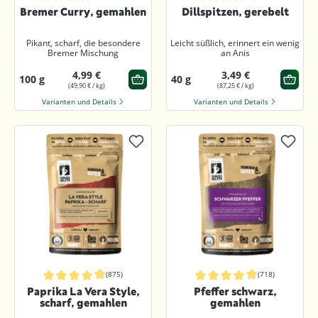
Durchschnittliche Bewertung von 4.8 von 5 Sternen
Durchschnittliche Bewertung von 4.
Bremer Curry, gemahlen
Dillspitzen, gerebelt
Pikant, scharf, die besondere
Leicht süßlich, erinnert ein wenig
Bremer Mischung
an Anis
4,99 €
3,49 €
100 g
40 g
(49,90 € / kg)
(87,25 € / kg)
Varianten und Details
Varianten und Details
(875)
(718)
Durchschnittliche Bewertung von 4.9 von 5 Sternen
Durchschnittliche Bewertung von 4.
Paprika La Vera Style,
Pfeffer schwarz,
scharf, gemahlen
gemahlen