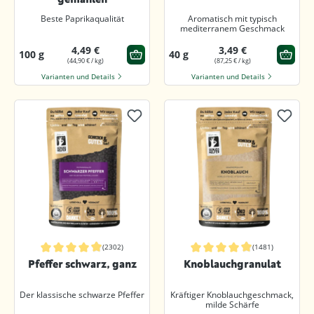
Beste Paprikaqualität
Aromatisch mit typisch
mediterranem Geschmack
4,49 €
3,49 €
100 g
40 g
(44,90 € / kg)
(87,25 € / kg)
Varianten und Details
Varianten und Details
(2302)
(1481)
Durchschnittliche Bewertung von 4.9 von 5 Sternen
Durchschnittliche Bewertung von 4.9
Pfeffer schwarz, ganz
Knoblauchgranulat
Der klassische schwarze Pfeffer
Kräftiger Knoblauchgeschmack,
milde Schärfe