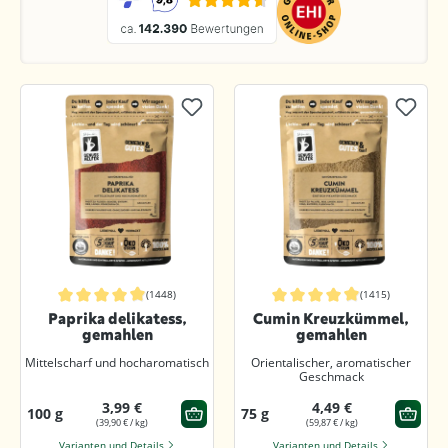
(1448)
(1415)
Durchschnittliche Bewertung von 4.9 von 5 Sternen
Durchschnittliche Bewertung von 4.9
Paprika delikatess,
Cumin Kreuzkümmel,
gemahlen
gemahlen
Mittelscharf und hocharomatisch
Orientalischer, aromatischer
Geschmack
3,99 €
4,49 €
100 g
75 g
(39,90 € / kg)
(59,87 € / kg)
Varianten und Details
Varianten und Details