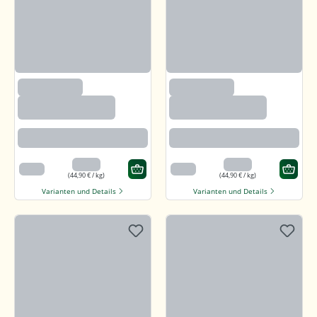
(2633)
(2633)
Paprika edelsüß,
Paprika edelsüß,
gemahlen
gemahlen
Beste Paprikaqualität
Beste Paprikaqualität
4,49 €
4,49 €
100 g
100 g
(44,90 € / kg)
(44,90 € / kg)
Varianten und Details
Varianten und Details