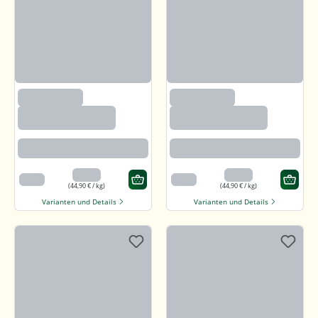
(2633)
(2633)
Paprika edelsüß,
Paprika edelsüß,
gemahlen
gemahlen
Beste Paprikaqualität
Beste Paprikaqualität
4,49 €
4,49 €
100 g
100 g
(44,90 € / kg)
(44,90 € / kg)
Varianten und Details
Varianten und Details