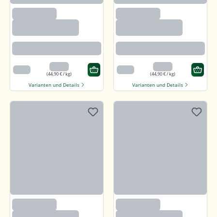
(2633)
(2633)
Paprika edelsüß,
Paprika edelsüß,
gemahlen
gemahlen
Beste Paprikaqualität
Beste Paprikaqualität
4,49 €
4,49 €
100 g
100 g
(44,90 € / kg)
(44,90 € / kg)
Varianten und Details
Varianten und Details
(2633)
(2633)
Paprika edelsüß,
Paprika edelsüß,