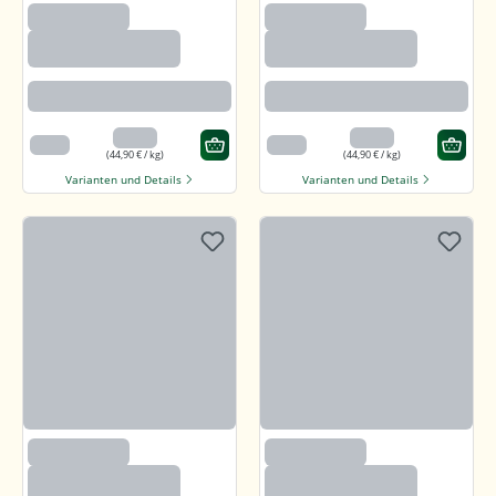
(2633)
(2633)
Paprika edelsüß,
Paprika edelsüß,
gemahlen
gemahlen
Beste Paprikaqualität
Beste Paprikaqualität
4,49 €
4,49 €
100 g
100 g
(44,90 € / kg)
(44,90 € / kg)
Varianten und Details
Varianten und Details
(2633)
(2633)
Paprika edelsüß,
Paprika edelsüß,
gemahlen
gemahlen