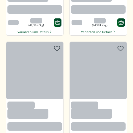
Beste Paprikaqualität
Beste Paprikaqualität
4,49 €
4,49 €
100 g
100 g
(44,90 € / kg)
(44,90 € / kg)
Varianten und Details
Varianten und Details
(2633)
(2633)
Paprika edelsüß,
Paprika edelsüß,
gemahlen
gemahlen
Beste Paprikaqualität
Beste Paprikaqualität