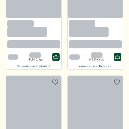
(2633)
(2633)
Paprika edelsüß,
Paprika edelsüß,
gemahlen
gemahlen
Beste Paprikaqualität
Beste Paprikaqualität
4,49 €
4,49 €
100 g
100 g
(44,90 € / kg)
(44,90 € / kg)
Varianten und Details
Varianten und Details