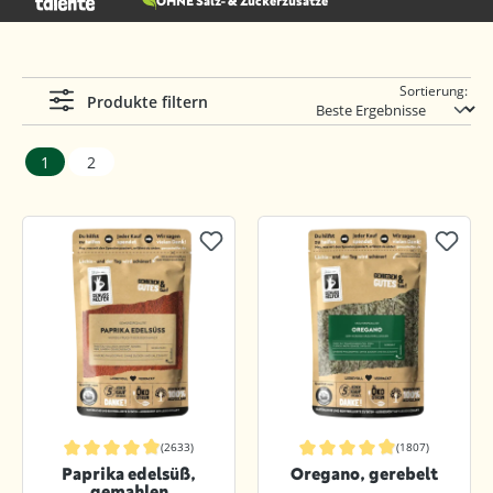
OHNE Salz- & Zuckerzusätze
Sortierung:
Produkte filtern
1
2
(2633)
(1807)
Durchschnittliche Bewertung von 4.9 von 5 Sternen
Durchschnittliche Bewertung von 4.9
Paprika edelsüß,
Oregano, gerebelt
gemahlen