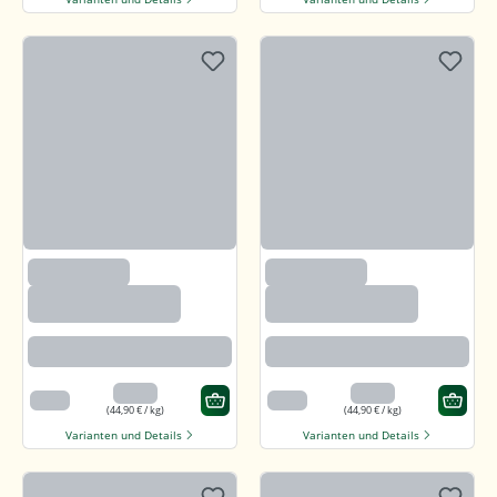
(2633)
(2633)
Paprika edelsüß,
Paprika edelsüß,
gemahlen
gemahlen
Beste Paprikaqualität
Beste Paprikaqualität
4,49 €
4,49 €
100 g
100 g
(44,90 € / kg)
(44,90 € / kg)
Varianten und Details
Varianten und Details