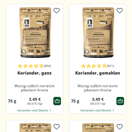
(856)
(821)
Durchschnittliche Bewertung von 4.9 von 5 Sternen
Durchschnittliche Bewertung von 4.
Koriander, ganz
Koriander, gemahlen
Würzig-süßlich mit leicht
Würzig-süßlich mit leicht
pikantem Aroma
pikantem Aroma
3,49 €
3,49 €
75 g
75 g
(46,53 € / kg)
(46,53 € / kg)
Varianten und Details
Varianten und Details