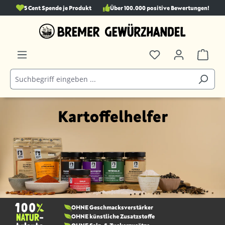
5 Cent Spende je Produkt
Über 100.000 positive Bewertungen!
alt springen
Kartoffelhelfer
OHNE Geschmacks­verstärker
OHNE künstliche Zusatzstoffe