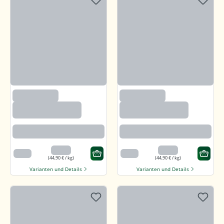
(2633)
(2633)
Paprika edelsüß,
Paprika edelsüß,
gemahlen
gemahlen
Beste Paprikaqualität
Beste Paprikaqualität
4,49 €
4,49 €
100 g
100 g
(44,90 € / kg)
(44,90 € / kg)
Varianten und Details
Varianten und Details