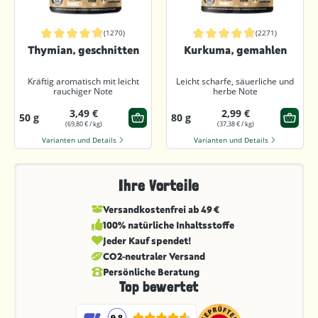
(1270)
(2271)
Durchschnittliche Bewertung von 4.9 von 5 Sternen
Durchschnittliche Bewertung von 4.9
Thymian, geschnitten
Kurkuma, gemahlen
Kräftig aromatisch mit leicht
Leicht scharfe, säuerliche und
rauchiger Note
herbe Note
3,49 €
2,99 €
50 g
80 g
(69,80 € / kg)
(37,38 € / kg)
Varianten und Details
Varianten und Details
Ihre Vorteile
Versandkostenfrei ab 49 €
100% natürliche Inhaltsstoffe
Jeder Kauf spendet!
CO2-neutraler Versand
Persönliche Beratung
Top bewertet