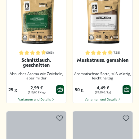
(363)
(728)
Durchschnittliche Bewertung von 4.9 von 5 Sternen
Durchschnittliche Bewertung von 4.
Schnittlauch,
Muskatnuss, gemahlen
geschnitten
Ähnliches Aroma wie Zwiebeln,
Aromatischste Sorte, süß-würzig,
aber milder
leicht harzig
2,99 €
4,49 €
25 g
50 g
(119,60 € / kg)
(89,80 € / kg)
Varianten und Details
Varianten und Details