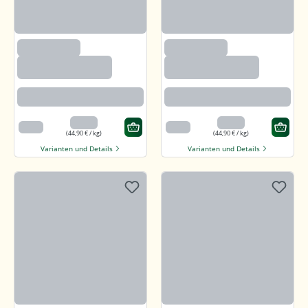
(2633)
(2633)
Paprika edelsüß,
Paprika edelsüß,
gemahlen
gemahlen
Beste Paprikaqualität
Beste Paprikaqualität
4,49 €
4,49 €
100 g
100 g
(44,90 € / kg)
(44,90 € / kg)
Varianten und Details
Varianten und Details