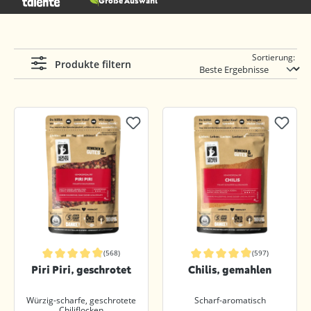
Große Auswahl
Sortierung:
Produkte filtern
(568)
(597)
Durchschnittliche Bewertung von 4.8 von 5 Sternen
Durchschnittliche Bewertung von 4.
Piri Piri, geschrotet
Chilis, gemahlen
Würzig-scharfe, geschrotete
Scharf-aromatisch
Chiliflocken