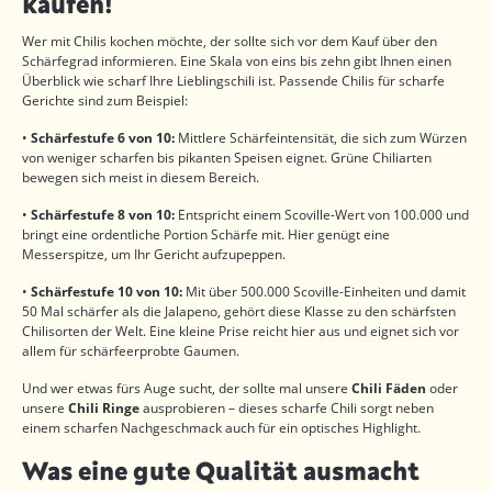
kaufen!
Wer mit Chilis kochen möchte, der sollte sich vor dem Kauf über den
Schärfegrad informieren. Eine Skala von eins bis zehn gibt Ihnen einen
Überblick wie scharf Ihre Lieblingschili ist. Passende Chilis für scharfe
Gerichte sind zum Beispiel:
•
Schärfestufe 6 von 10:
Mittlere Schärfeintensität, die sich zum Würzen
von weniger scharfen bis pikanten Speisen eignet. Grüne Chiliarten
bewegen sich meist in diesem Bereich.
•
Schärfestufe 8 von 10:
Entspricht einem Scoville-Wert von 100.000 und
bringt eine ordentliche Portion Schärfe mit. Hier genügt eine
Messerspitze, um Ihr Gericht aufzupeppen.
•
Schärfestufe 10 von 10:
Mit über 500.000 Scoville-Einheiten und damit
50 Mal schärfer als die Jalapeno, gehört diese Klasse zu den schärfsten
Chilisorten der Welt. Eine kleine Prise reicht hier aus und eignet sich vor
allem für schärfeerprobte Gaumen.
Und wer etwas fürs Auge sucht, der sollte mal unsere
Chili Fäden
oder
unsere
Chili Ringe
ausprobieren – dieses scharfe Chili sorgt neben
einem scharfen Nachgeschmack auch für ein optisches Highlight.
Was eine gute Qualität ausmacht