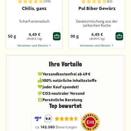
(258)
(62)
Durchschnittliche Bewertung von 4.8 von 5 Sternen
Durchschnittliche Bewertung von 4.
Chilis, ganz
Pul Biber Gewürz
Scharf-aromatisch
Gewürzmischung aus der
türkischen Küche
4,49 €
4,49 €
50 g
90 g
(89,80 € / kg)
(49,89 € / kg)
Varianten und Details
Varianten und Details
Ihre Vorteile
Versandkostenfrei ab 49 €
100% natürliche Inhaltsstoffe
Jeder Kauf spendet!
CO2-neutraler Versand
Persönliche Beratung
Top bewertet