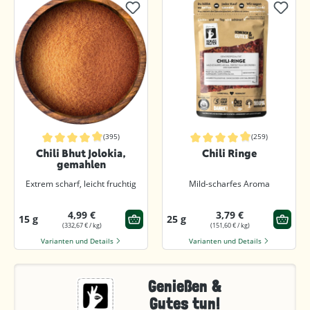
(395)
(259)
Durchschnittliche Bewertung von 4.9 von 5 Sternen
Durchschnittliche Bewertung von 4.
Chili Bhut Jolokia,
Chili Ringe
gemahlen
Extrem scharf, leicht fruchtig
Mild-scharfes Aroma
4,99 €
3,79 €
15 g
25 g
(332,67 € / kg)
(151,60 € / kg)
Varianten und Details
Varianten und Details
Genießen &
Gutes tun!