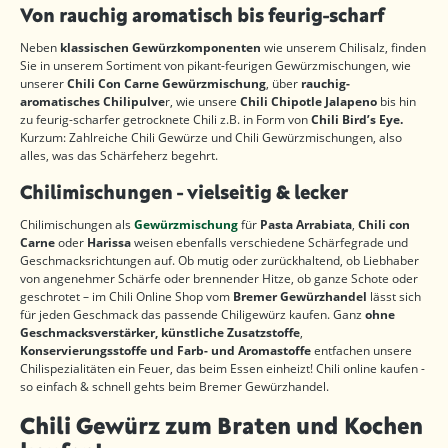
Von rauchig aromatisch bis feurig-scharf
Neben
klassischen Gewürzkomponenten
wie unserem Chilisalz, finden
Sie in unserem Sortiment von pikant-feurigen Gewürzmischungen, wie
unserer
Chili Con Carne Gewürzmischung
, über
rauchig-
aromatisches Chilipulve
r, wie unsere
Chili Chipotle Jalapeno
bis hin
zu feurig-scharfer getrocknete Chili z.B. in Form von
Chili Bird’s Eye.
Kurzum: Zahlreiche Chili Gewürze und Chili Gewürzmischungen, also
alles, was das Schärfeherz begehrt.
Chilimischungen - vielseitig & lecker
Chilimischungen als
Gewürzmischung
für
Pasta Arrabiata
,
Chili con
Carne
oder
Harissa
weisen ebenfalls verschiedene Schärfegrade und
Geschmacksrichtungen auf. Ob mutig oder zurückhaltend, ob Liebhaber
von angenehmer Schärfe oder brennender Hitze, ob ganze Schote oder
geschrotet – im Chili Online Shop vom
Bremer Gewürzhandel
lässt sich
für jeden Geschmack das passende Chiligewürz kaufen. Ganz
ohne
Geschmacksverstärker, künstliche Zusatzstoffe
,
Konservierungsstoffe und Farb- und Aromastoffe
entfachen unsere
Chilispezialitäten ein Feuer, das beim Essen einheizt! Chili online kaufen -
so einfach & schnell gehts beim Bremer Gewürzhandel.
Chili Gewürz zum Braten und Kochen