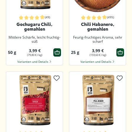
(49)
(495)
Durchschnittliche Bewertung von 4.9 von 5 Sternen
Durchschnittliche Bewertung von 4.
Gochugaru Chili,
Chili Habanero,
gemahlen
gemahlen
Mittlere Schärfe, leicht fruchtig-
Feurig-fruchtiges Aroma, sehr
süß
scharf
3,99 €
3,99 €
50 g
25 g
(79,80 € / kg)
(159,60 € / kg)
Varianten und Details
Varianten und Details