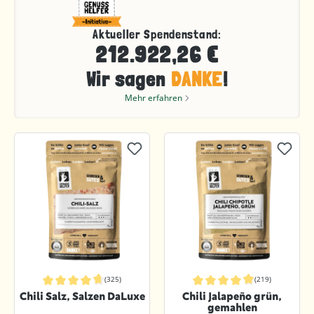
Aktueller Spendenstand:
212.922,26 €
Wir sagen
DANKE
!
Mehr erfahren
(325)
(219)
Durchschnittliche Bewertung von 4.8 von 5 Sternen
Durchschnittliche Bewertung von 4.
Chili Salz, Salzen DaLuxe
Chili Jalapeño grün,
gemahlen