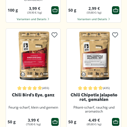
3,99 €
2,99 €
100 g
50 g
(39,90 € / kg)
(59,80 € / kg)
Varianten und Details
Varianten und Details
(455)
(435)
Durchschnittliche Bewertung von 4.8 von 5 Sternen
Durchschnittliche Bewertung von 4.
Chili Bird's Eye, ganz
Chili Chipotle Jalapeño
rot, gemahlen
Feurig-scharf, klein und gemein
Pikant-scharf, rauchig und
aromatisch
3,99 €
4,49 €
50 g
50 g
(79,80 € / kg)
(89,80 € / kg)