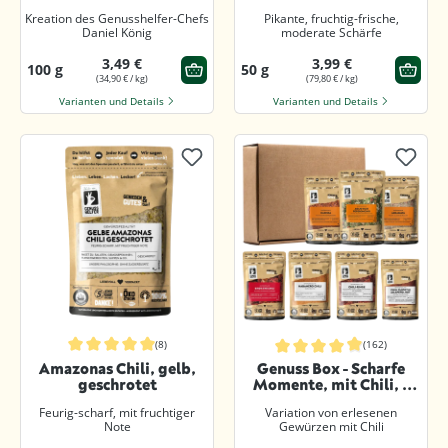
Kreation des Genusshelfer-Chefs
Pikante, fruchtig-frische,
Daniel König
moderate Schärfe
3,49 €
3,99 €
100 g
50 g
(34,90 € / kg)
(79,80 € / kg)
Varianten und Details
Varianten und Details
(8)
(162)
Durchschnittliche Bewertung von 5 von 5 Sternen
Durchschnittliche Bewertung von 4.
Amazonas Chili, gelb,
Genuss Box - Scharfe
geschrotet
Momente, mit Chili, 7
Tlg.
Feurig-scharf, mit fruchtiger
Variation von erlesenen
Note
Gewürzen mit Chili