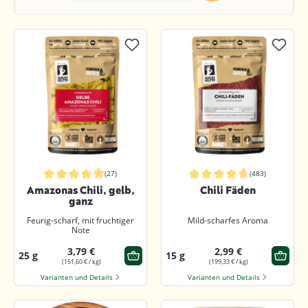
(27)
(483)
Durchschnittliche Bewertung von 4.9 von 5 Sternen
Durchschnittliche Bewertung von 4.
Amazonas Chili, gelb,
Chili Fäden
ganz
Feurig-scharf, mit fruchtiger
Mild-scharfes Aroma
Note
3,79 €
2,99 €
25 g
15 g
(151,60 € / kg)
(199,33 € / kg)
Varianten und Details
Varianten und Details