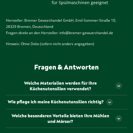
für Spülmaschinen geeignet
Hersteller: Bremer Gewürzhandel GmbH, Emil-Sommer-Straße 10,
28329 Bremen, Deutschland
Fragen direkt an den Hersteller:
info@bremer-gewuerzhandel.de
Hinweis: Ohne Deko (sofern nicht anders angegeben)
Fragen & Antworten
Welche Materialien werden für Ihre
Küchenutensilien verwendet?
Unsere Küchenutensilien werden aus hochwertigen,
Wie pflege ich meine Küchenutensilien richtig?
langlebigen Materialien gefertigt, die sorgfältig
ausgewählt wurden, um Ihnen ein optimales
Die Pflege unserer Küchenutensilien hängt vom
Welche besonderen Vorteile bieten Ihre Mühlen
Kocherlebnis zu bieten. Von robustem Edelstahl bis
jeweiligen Material ab. In der Regel sollten sie nach
und Mörser?
hin zu elegantem Glas – wir achten darauf, dass
Gebrauch mit warmem Wasser und einem milden
jedes Material sowohl funktional als auch ästhetisch
Reinigungsmittel gereinigt und gründlich getrocknet
Unsere Mühlen und Mörser sind so konzipiert, dass