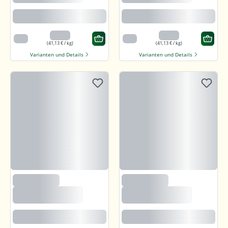
Bitter Schokolade
Bitter Schokolade
Feine karamellartige Note
Feine karamellartige Note
3,29 €
3,29 €
80 g
80 g
(41,13 € / kg)
(41,13 € / kg)
Varianten und Details
Varianten und Details
(235)
(235)
Björnsted Panama
Björnsted Panama
Dark 92% Feine
Dark 92% Feine
Bitter Schokolade
Bitter Schokolade
Feine karamellartige Note
Feine karamellartige Note