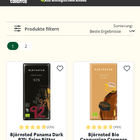
Aus biologischem Anbau
Sortierung:
Produkte filtern
1
2
(235)
(393)
Durchschnittliche Bewertung von 4.9 von 5 Sternen
Durchschnittliche Bewertung von 4.
Björnsted Panama Dark
Björnsted Bio
92% Feine Bitter
Cappuccino Cremoso