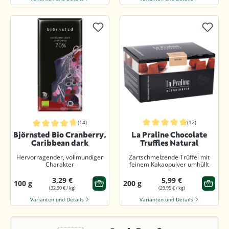
(14)
(12)
Durchschnittliche Bewertung von 5
Durchschnittliche Bewertung von 4.8 von 5 Sternen
Björnsted Bio Cranberry,
La Praline Chocolate
Caribbean dark
Truffles Natural
Hervorragender, vollmundiger
Zartschmelzende Trüffel mit
Charakter
feinem Kakaopulver umhüllt
3,29 €
5,99 €
100 g
200 g
(32,90 € / kg)
(29,95 € / kg)
Varianten und Details
Varianten und Details