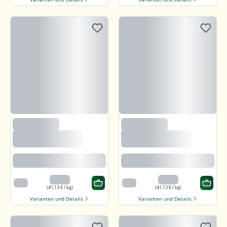
(235)
(235)
Björnsted Panama
Björnsted Panama
Dark 92% Feine
Dark 92% Feine
Bitter Schokolade
Bitter Schokolade
Feine karamellartige Note
Feine karamellartige Note
3,29 €
3,29 €
80 g
80 g
(41,13 € / kg)
(41,13 € / kg)
Varianten und Details
Varianten und Details