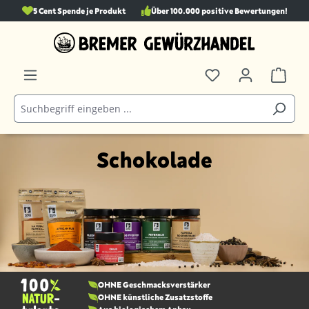
5 Cent Spende je Produkt
Über 100.000 positive Bewertungen!
alt springen
Schokolade
OHNE Geschmacks­verstärker
OHNE künstliche Zusatzstoffe