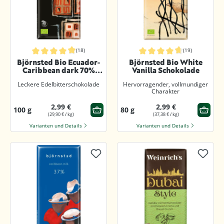
(18)
(19)
Durchschnittliche Bewertung von 4.9 von 5 Sternen
Durchschnittliche Bewertung von 4.
Björnsted Bio Ecuador-
Björnsted Bio White
Caribbean dark 70%
Vanilla Schokolade
Edelbitter
Leckere Edelbitterschokolade
Hervorragender, vollmundiger
Charakter
2,99 €
2,99 €
100 g
80 g
(29,90 € / kg)
(37,38 € / kg)
Varianten und Details
Varianten und Details