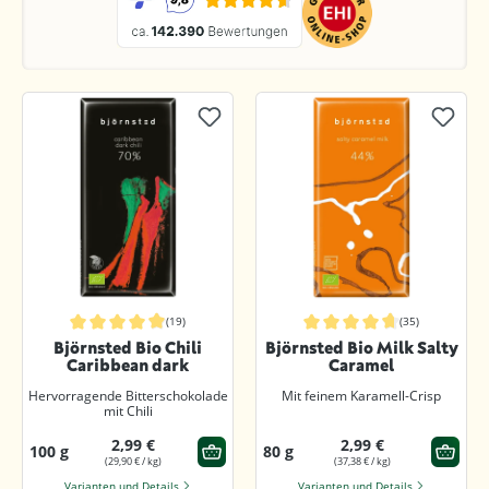
(19)
(35)
Durchschnittliche Bewertung von 4.8 von 5 Sternen
Durchschnittliche Bewertung von 4.
Björnsted Bio Chili
Björnsted Bio Milk Salty
Caribbean dark
Caramel
Hervorragende Bitterschokolade
Mit feinem Karamell-Crisp
mit Chili
2,99 €
2,99 €
100 g
80 g
(29,90 € / kg)
(37,38 € / kg)
Varianten und Details
Varianten und Details