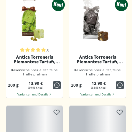
Neu!
Neu!
(1)
Durchschnittliche Bewertung von 5 von 5 Sternen
Antica Torroneria
Antica Torroneria
Piemontese Tartufi,
Piemontese Tartufi,
Pistacchio
Extra Dark
Italienische Spezialität, feine
Italienische Spezialität, feine
Trüffelpralinen
Trüffelpralinen
13,99 €
12,99 €
200 g
200 g
(69,95 € / kg)
(64,95 € / kg)
Varianten und Details
Varianten und Details