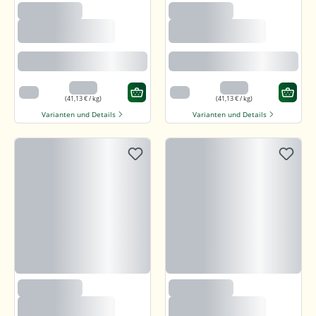
(235)
(235)
Björnsted Panama
Björnsted Panama
Dark 92% Feine
Dark 92% Feine
Bitter Schokolade
Bitter Schokolade
Feine karamellartige Note
Feine karamellartige Note
3,29 €
3,29 €
80 g
80 g
(41,13 € / kg)
(41,13 € / kg)
Varianten und Details
Varianten und Details
(235)
(235)
Björnsted Panama
Björnsted Panama
Dark 92% Feine
Dark 92% Feine