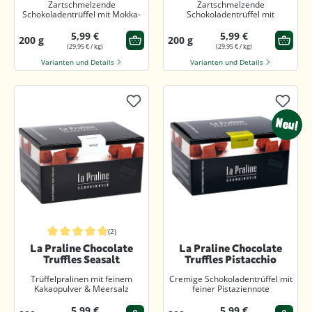
Zartschmelzende
Zartschmelzende
Schokoladentrüffel mit Mokka-
Schokoladentrüffel mit
Geschmack
Kakaonibs
5,99 €
5,99 €
200 g
200 g
(29,95 € / kg)
(29,95 € / kg)
Varianten und Details
Varianten und Details
Neu!
(2)
Durchschnittliche Bewertung von 5 von 5 Sternen
La Praline Chocolate
La Praline Chocolate
Truffles Seasalt
Truffles Pistacchio
Trüffelpralinen mit feinem
Cremige Schokoladentrüffel mit
Kakaopulver & Meersalz
feiner Pistaziennote
5,99 €
5,99 €