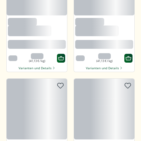
(235)
(235)
Björnsted Panama
Björnsted Panama
Dark 92% Feine
Dark 92% Feine
Bitter Schokolade
Bitter Schokolade
Feine karamellartige Note
Feine karamellartige Note
3,29 €
3,29 €
80 g
80 g
(41,13 € / kg)
(41,13 € / kg)
Varianten und Details
Varianten und Details