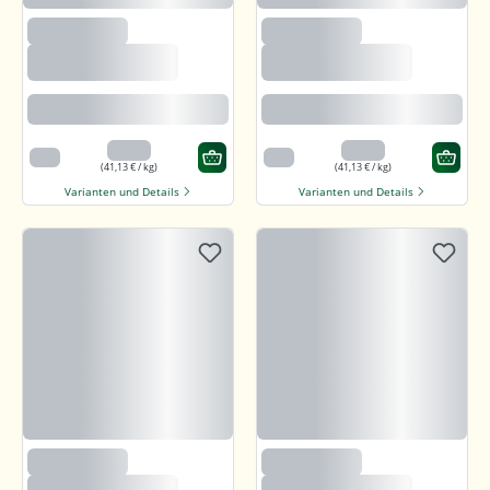
(235)
(235)
Björnsted Panama
Björnsted Panama
Dark 92% Feine
Dark 92% Feine
Bitter Schokolade
Bitter Schokolade
Feine karamellartige Note
Feine karamellartige Note
3,29 €
3,29 €
80 g
80 g
(41,13 € / kg)
(41,13 € / kg)
Varianten und Details
Varianten und Details
(235)
(235)
Björnsted Panama
Björnsted Panama