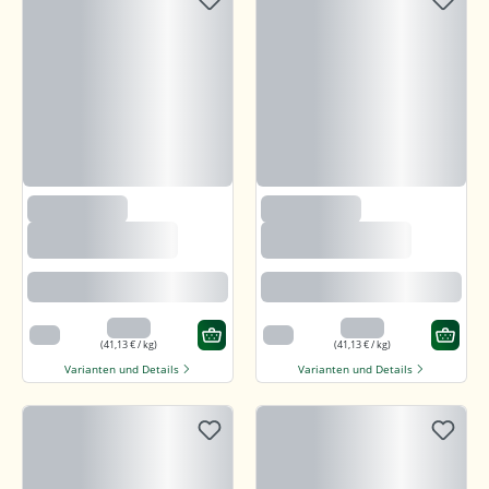
(235)
(235)
Björnsted Panama
Björnsted Panama
Dark 92% Feine
Dark 92% Feine
Bitter Schokolade
Bitter Schokolade
Feine karamellartige Note
Feine karamellartige Note
3,29 €
3,29 €
80 g
80 g
(41,13 € / kg)
(41,13 € / kg)
Varianten und Details
Varianten und Details