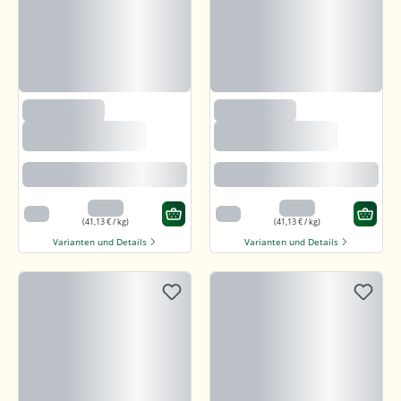
(235)
(235)
Björnsted Panama
Björnsted Panama
Dark 92% Feine
Dark 92% Feine
Bitter Schokolade
Bitter Schokolade
Feine karamellartige Note
Feine karamellartige Note
3,29 €
3,29 €
80 g
80 g
(41,13 € / kg)
(41,13 € / kg)
Varianten und Details
Varianten und Details