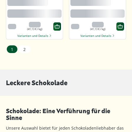
Dark 92% Feine
Dark 92% Feine
Bitter Schokolade
Bitter Schokolade
Feine karamellartige Note
Feine karamellartige Note
3,29 €
3,29 €
80 g
80 g
(41,13 € / kg)
(41,13 € / kg)
Varianten und Details
Varianten und Details
1
2
Leckere Schokolade
Schokolade: Eine Verführung für die
Sinne
Unsere Auswahl bietet für jeden Schokoladenliebhaber das