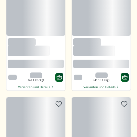
(235)
(235)
Björnsted Panama
Björnsted Panama
Dark 92% Feine
Dark 92% Feine
Bitter Schokolade
Bitter Schokolade
Feine karamellartige Note
Feine karamellartige Note
3,29 €
3,29 €
80 g
80 g
(41,13 € / kg)
(41,13 € / kg)
Varianten und Details
Varianten und Details