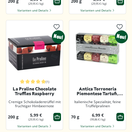
200 g
200 g
(29,95 € / kg)
(29,95 € / kg)
Varianten und Details
Varianten und Details
Neu!
Neu!
(1)
Durchschnittliche Bewertung von 5 von 5 Sternen
La Praline Chocolate
Antica Torroneria
Truffles Raspberry
Piemontese Tartufi,
Mixed Box
Cremige Schokoladentrüffel mit
Italienische Spezialität, feine
fruchtiger Himbeernote
Trüffelpralinen
5,99 €
6,99 €
200 g
70 g
(29,95 € / kg)
(99,86 € / kg)
Varianten und Details
Varianten und Details