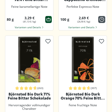
Schokolade
Schokolade
Feine karamellartige Note
Perfekte Espresso Note
3,29 €
2,69 €
80 g
100 g
(41,13 € / kg)
(26,90 € / kg)
Varianten und Details
Varianten und Details
(263)
(307)
Durchschnittliche Bewertung von 4.8 von 5 Sternen
Durchschnittliche Bewertung von 4.
Björnsted Bio Dark 71%
Björnsted Bio Dark
Feine Bitter Schokolade
Orange 70% Feine Bitter
Orange Schokolade
Hervorragender vollmundiger
Feine fruchtige Note
Charakter