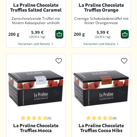
Durchschnittliche Bewertung von 5 von 5 Sternen
Durchschnittliche Bewertung von 4
La Praline Chocolate
La Praline Chocolate
Truffles Salted Caramel
Truffles Orange
Zartschmelzende Trüffel mit
Cremige Schokoladentrüffel mit
feinem Kakaopulver umhüllt
feiner Orangennote
5,99 €
5,99 €
200 g
200 g
(29,95 € / kg)
(29,95 € / kg)
Varianten und Details
Varianten und Details
(9)
(8)
Durchschnittliche Bewertung von 5 von 5 Sternen
Durchschnittliche Bewertung von 5
La Praline Chocolate
La Praline Chocolate
Truffles Mocca
Truffles Cocoa Nibs