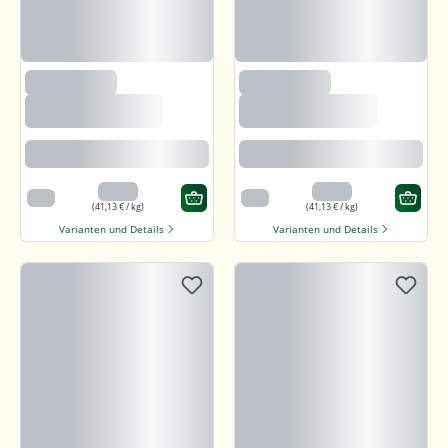
(235)
(235)
Björnsted Panama
Björnsted Panama
Dark 92% Feine
Dark 92% Feine
Bitter Schokolade
Bitter Schokolade
Feine karamellartige Note
Feine karamellartige Note
3,29 €
3,29 €
80 g
80 g
(41,13 € / kg)
(41,13 € / kg)
Varianten und Details
Varianten und Details