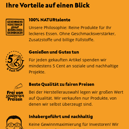
bietet. Der zusätzliche Kokosblütenzucker verleiht
Ihre Vorteile auf einen Blick
der Schokolade eine feine, karamellartige Note, was
sie zu einer besonderen Delikatesse für Liebhaber
100% NATURtalente
dunkler Schokolade macht.
Unsere Philosophie: Reine Produkte für Ihr
leckeres Essen. Ohne Geschmacksverstärker,
Zusatzstoffe und billige Füllstoffe.
Genießen und Gutes tun
Für jeden gekauften Artikel spenden wir
mindestens 5 Cent an soziale und nachhaltige
Projekte.
Beste Qualität zu fairen Preisen
Bei der Herstellerauswahl legen wir großen Wert
auf Qualität. Wir verkaufen nur Produkte, von
denen wir selbst überzeugt sind.
Inhabergeführt und nachhaltig
Keine Gewinnmaximierung für Investoren! Wir