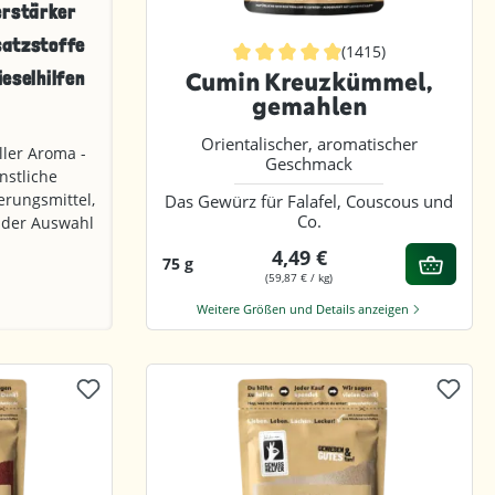
erstärker
satzstoffe
(1415)
ieselhilfen
Durchschnittliche Bewertung von 4
Cumin Kreuzkümmel,
gemahlen
Orientalischer, aromatischer
ller Aroma -
Geschmack
nstliche
erungsmittel,
Das Gewürz für Falafel, Couscous und
Co.
 der Auswahl
4,49 €
75 g
(59,87 € / kg)
Weitere Größen und Details anzeigen