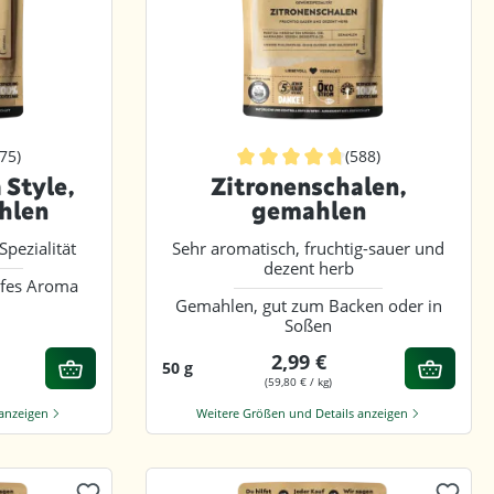
875)
(588)
he Bewertung von 4.9 von 5 Sternen
Durchschnittliche Bewertung von 4
 Style,
Zitronenschalen,
hlen
gemahlen
pezialität
Sehr aromatisch, fruchtig-sauer und
dezent herb
arfes Aroma
Gemahlen, gut zum Backen oder in
Soßen
2,99 €
50 g
(59,80 € / kg)
 anzeigen
Weitere Größen und Details anzeigen