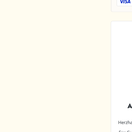
A
Herzha