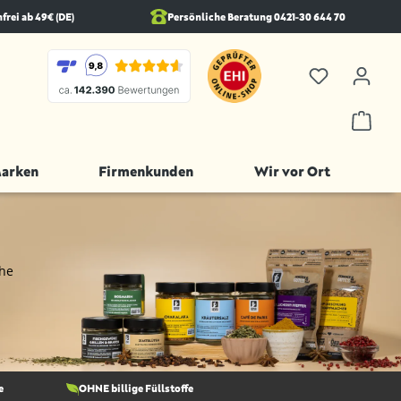
rei ab 49€ (DE)
Persönliche Beratung 0421-30 644 70
Marken
Firmenkunden
Wir vor Ort
che
e
OHNE billige Füllstoffe