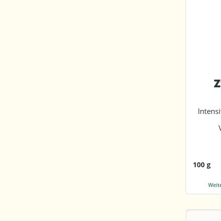
Z
Intens
100 g
Weit