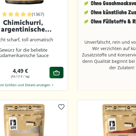
Ohne Geschmacks­v
Ohne künstliche Zu
(1367)
Durchschnittliche Bewertung von 4.9 von 5 Sternen
Ohne Füllstoffe & R
Chimichurri,
argentinische
ewürzmischung,
cht scharf, toll aromatisch
geschrotet
Unverfälscht, rein und vo
Wir verzichten auf kü
Gewürz für die beliebte
Zusatzstoffe und Konservi
üdamerikanische Sauce
denn Qualität beginnt bei
der Zutaten!
4,49 €
(56,13 € / kg)
ere Größen und Details anzeigen