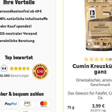
Ihre Vorteile
ersandkostenfrei ab 49 €
00% natürliche Inhaltsstoffe
eder Kauf spendet!
O2-neutraler Versand
ersönliche Beratung
Top bewertet
(
Durchschnittlic
Cumin Kreuzk
ganz
Orientalischer, arom
Geschmack
Das Gewürz für Falafel, 
cher & bequem zahlen
Co.
3,99 €
75 g
(53,20 € / kg)