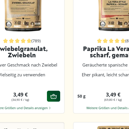
(789)
(
Durchschnittliche Bewertung von 4.8 von 5 Sternen
Durchschnittlic
wiebelgranulat,
Paprika La Vera
Zwiebeln
scharf, gema
iver Geschmack nach Zwiebel
Geräucherte spanische S
Vielseitig zu verwenden
Eher pikant, leicht sch
3,49 €
3,49 €
50 g
(34,90 € / kg)
(69,80 € / kg)
ere Größen und Details anzeigen
Weitere Größen und Details