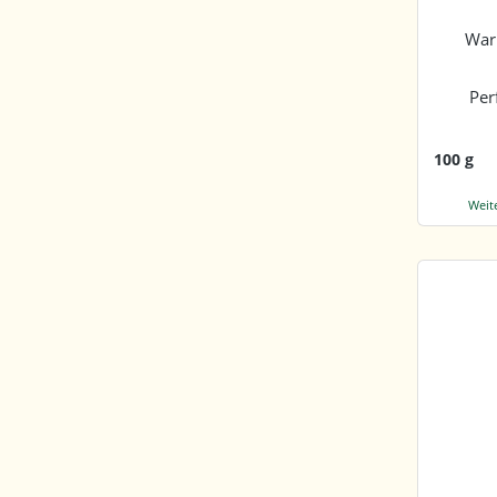
War
Per
100 g
Weit