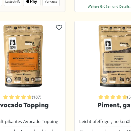
Weitere Größen und Details
(187)
(
Durchschnittliche Bewertung von 4.8 von 5 Sternen
Durchschnittlic
vocado Topping
Piment, ga
ft-pikantes Avocado Topping
Leicht pfeffriger, nelkenä