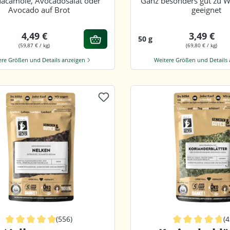
uacamole, Avocadosalat oder
Ganz besonders gut zu W
Avocado auf Brot
geeignet
4,49 €
3,49 €
50 g
(59,87 € / kg)
(69,80 € / kg)
ere Größen und Details anzeigen
Weitere Größen und Details
(556)
(