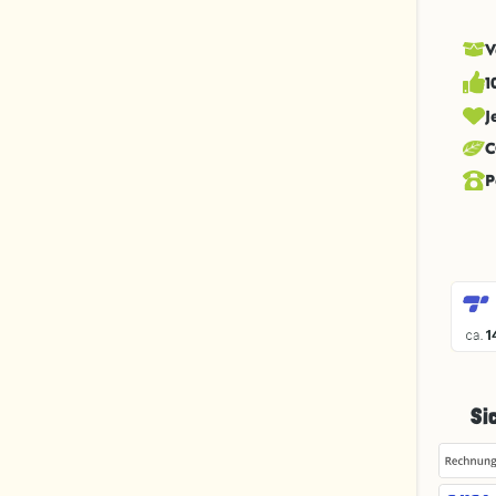
V
1
J
C
P
Si