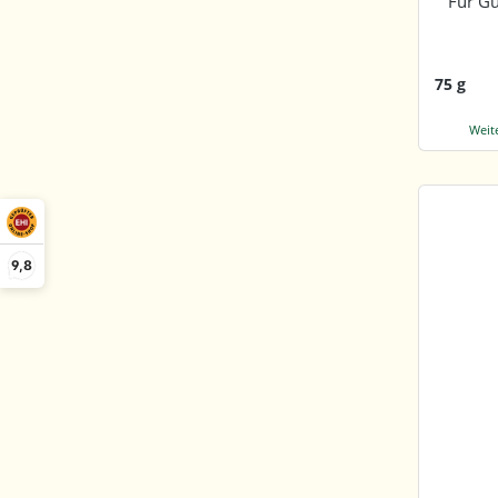
Für G
75 g
Weit
9,8