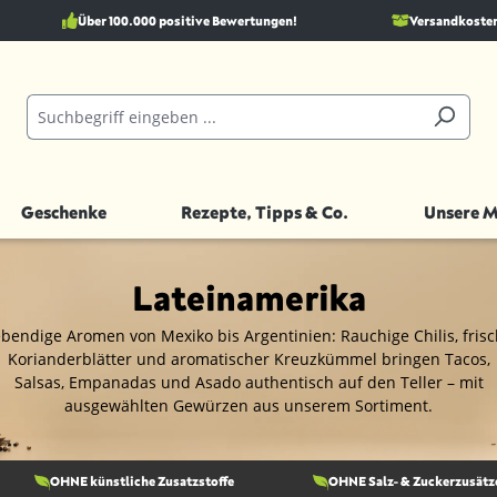
Über 100.000 positive Bewertungen!
Versandkostenf
Geschenke
Rezepte, Tipps & Co.
Unsere 
Lateinamerika
bendige Aromen von Mexiko bis Argentinien: Rauchige Chilis, fris
Korianderblätter und aromatischer Kreuzkümmel bringen Tacos,
Salsas, Empanadas und Asado authentisch auf den Teller – mit
ausgewählten Gewürzen aus unserem Sortiment.
OHNE künstliche Zusatzstoffe
OHNE Salz- & Zuckerzusätz