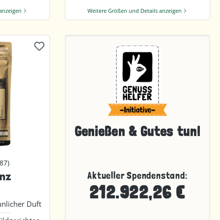
 anzeigen
Weitere Größen und Details anzeigen
Genießen &
Gutes tun!
587)
he Bewertung von 4.9 von 5 Sternen
nz
Aktueller Spendenstand:
212.922,26 €
hnlicher Duft