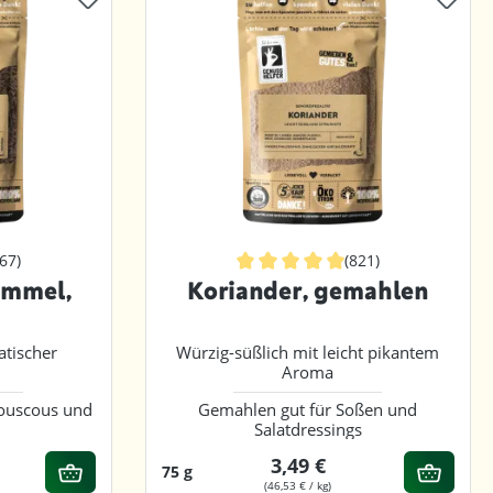
867)
(821)
he Bewertung von 4.9 von 5 Sternen
Durchschnittliche Bewertung von 4
ümmel,
Koriander, gemahlen
atischer
Würzig-süßlich mit leicht pikantem
Aroma
Couscous und
Gemahlen gut für Soßen und
Salatdressings
3,49 €
75 g
(46,53 € / kg)