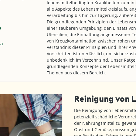
lebensmittelbedingten Krankheiten zu mini
alle Aspekte des Lebensmittelkreislaufs, a
Verarbeitung bis hin zur Lagerung, Zubere
Die grundlegenden Prinzipien der Lebensm
n
einer sauberen Umgebung, den Einsatz von
Utensilien, die Einhaltung angemessener 
von Kreuzkontamination zwischen rohen und
ma
Verständnis dieser Prinzipien und ihrer A
Vorschriften ist unerlässlich, um sicherzus
unbedenklich im Verzehr sind. Unser Ratgebe
grundlegenden Konzepte der Lebensmittelh
Themen aus diesem Bereich.
Reinigung von 
Die Reinigung von Lebensmittel
potenziell schädliche Verunre
der Nahrungsmittel zu gewährl
Obst und Gemüse, müssen grü
von Pestiziden, Schmutz und B