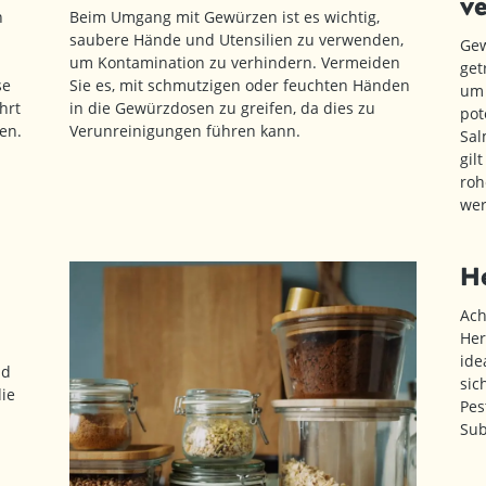
v
n
Beim Umgang mit Gewürzen ist es wichtig,
saubere Hände und Utensilien zu verwenden,
Gew
um Kontamination zu verhindern. Vermeiden
get
se
Sie es, mit schmutzigen oder feuchten Händen
um 
hrt
in die Gewürzdosen zu greifen, da dies zu
pot
en.
Verunreinigungen führen kann.
Sal
gil
roh
wer
He
Ach
Her
ide
nd
sic
ie
Pes
Sub