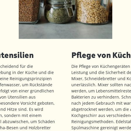
tensilien
Pflege von Küc
scheidend für die
Die Pflege von Küchengeräten i
ebung in der Küche und die
Leistung und die Sicherheit d
meine Reinigungsprinzipien
Mixer, Schneidebretter und Ko
fenwasser, um Rückstände
unerlässlich. Mixer sollten n
folgt von einer gründlichen
werden, um Lebensmittelreste
von Utensilien aus
Bakterien zu verhindern. Schn
besondere Vorsicht geboten,
nach jedem Gebrauch mit war
nd Hitze sind. Es wird
abgetrocknet werden, um die
en, sondern mit einem
Kochgeschirr aus verschiedene
el abzuwischen, um Schäden
Reinigungsmethoden. Edelstahl
cha-Besen und Holzbretter
Spülmaschine gereinigt werd