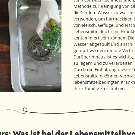
Methode zur Reinigung von Ob
fließendem Wasser zu waschen
verwenden, um hartnäckigen S
von Fleisch, Geflügel und Fisc
Lebensmittel leicht mit Krank
kontaminiert sein können. Die
Wasser abgespült und anschl
getupft werden, um die Verbr
Darüber hinaus ist es wichtig
zu lagern und zu verarbeiten
Durch die Einhaltung dieser 
Lebensmitteln können Verbrau
lebensmittelbedingten Krankh
ihrer Familie zu schützen.
rs: Was ist bei der Lebensmittelhy