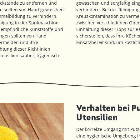
ückstände zu entfernen und
gewaschen und sorgfältig eing
ese sollten von Hand gewaschen
verhindern. Bei der Reinigung
mmelbildung zu verhindern.
Kreuzkontamination zu verme
einigung in der Spülmaschine
zwischen verschiedenen Oberf
, empfindliche Kunststoffe und
Einhaltung dieser Tipps zur R
ngen sollten von Hand
sicherstellen, dass Ihre Küch
ermeiden und ihre
einsatzbereit sind, um köstli
tung dieser Richtlinien
tensilien sauber, hygienisch
Verhalten bei P
Utensilien
Der korrekte Umgang mit Putz-
eine hygienische Umgebung in