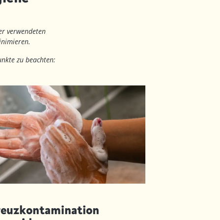
der verwendeten
inimieren.
unkte zu beachten:
reuzkontamination