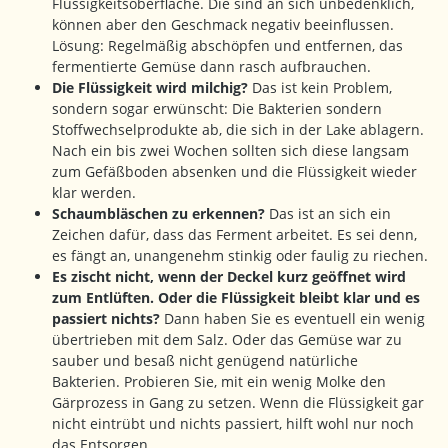
Flüssigkeitsoberfläche. Die sind an sich unbedenklich,
können aber den Geschmack negativ beeinflussen.
Lösung: Regelmäßig abschöpfen und entfernen, das
fermentierte Gemüse dann rasch aufbrauchen.
Die Flüssigkeit wird milchig?
Das ist kein Problem,
sondern sogar erwünscht: Die Bakterien sondern
Stoffwechselprodukte ab, die sich in der Lake ablagern.
Nach ein bis zwei Wochen sollten sich diese langsam
zum Gefäßboden absenken und die Flüssigkeit wieder
klar werden.
Schaumbläschen zu erkennen?
Das ist an sich ein
Zeichen dafür, dass das Ferment arbeitet. Es sei denn,
es fängt an, unangenehm stinkig oder faulig zu riechen.
Es zischt nicht, wenn der Deckel kurz geöffnet wird
zum Entlüften. Oder die Flüssigkeit bleibt klar und es
passiert nichts?
Dann haben Sie es eventuell ein wenig
übertrieben mit dem Salz. Oder das Gemüse war zu
sauber und besaß nicht genügend natürliche
Bakterien. Probieren Sie, mit ein wenig Molke den
Gärprozess in Gang zu setzen. Wenn die Flüssigkeit gar
nicht eintrübt und nichts passiert, hilft wohl nur noch
das Entsorgen.