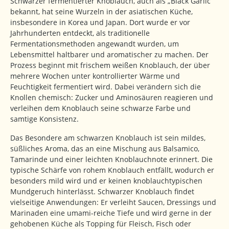
Schwarzer fermentierter Knoblauch, auch als „Black Garlic“
bekannt, hat seine Wurzeln in der asiatischen Küche,
insbesondere in Korea und Japan. Dort wurde er vor
Jahrhunderten entdeckt, als traditionelle
Fermentationsmethoden angewandt wurden, um
Lebensmittel haltbarer und aromatischer zu machen. Der
Prozess beginnt mit frischem weißen Knoblauch, der über
mehrere Wochen unter kontrollierter Wärme und
Feuchtigkeit fermentiert wird. Dabei verändern sich die
Knollen chemisch: Zucker und Aminosäuren reagieren und
verleihen dem Knoblauch seine schwarze Farbe und
samtige Konsistenz.
Das Besondere am schwarzen Knoblauch ist sein mildes,
süßliches Aroma, das an eine Mischung aus Balsamico,
Tamarinde und einer leichten Knoblauchnote erinnert. Die
typische Schärfe von rohem Knoblauch entfällt, wodurch er
besonders mild wird und er keinen knoblauchtypischen
Mundgeruch hinterlässt. Schwarzer Knoblauch findet
vielseitige Anwendungen: Er verleiht Saucen, Dressings und
Marinaden eine umami-reiche Tiefe und wird gerne in der
gehobenen Küche als Topping für Fleisch, Fisch oder