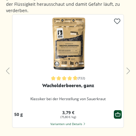
der Flüssigkeit herausschaut und damit Gefahr läuft, zu
verderben.
Produktgalerie überspringen
(580)
nen
Durchschnittliche Bewertung von 4.8 von 5 Sternen
Rosmarin, geschnitten
Würziger Klassiker der mediterranen Küche
3,49 €
75 g
(46,53 € / kg)
Varianten und Details