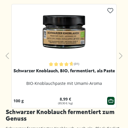
Produktgalerie überspringen
(40)
rnen
Durchschnittliche Bewertung von 4.8 von 5 Sternen
e
Schwarzer Knoblauch, BIO, fermentiert, ganze
Zehen
Fermentierte Knoblauchzehen mit Umami-Aroma
8,99 €
60 g
(149,83 € / kg)
Schwarzer Knoblauch fermentiert zum
Genuss