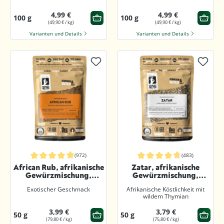
4,99 €
4,99 €
100 g
100 g
(49,90 € / kg)
(49,90 € / kg)
Varianten und Details
Varianten und Details
(972)
(483)
Durchschnittliche Bewertung von 4.8 von 5 Sternen
Durchschnittliche Bewertung von 4.
African Rub, afrikanische
Zatar, afrikanische
Gewürzmischung,
Gewürzmischung,
gemahlen
geschrotet
Exotischer Geschmack
Afrikanische Köstlichkeit mit
wildem Thymian
3,99 €
3,79 €
50 g
50 g
(79,80 € / kg)
(75,80 € / kg)