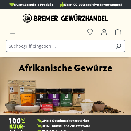
5 Cent Spende je Produkt
Über 100.000 positive Bewertungen!
alt springen
Afrikanische Gewürze
OHNE Geschmacks­verstärker
OHNE künstliche Zusatzstoffe