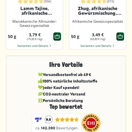
(356)
(315)
Durchschnittliche Bewertung von 4.8 von 5 Sternen
Durchschnittliche Bewertung von 4.
Lamm Tajine,
Zhug, afrikanische
afrikanische
Gewürzmischung,
Gewürzmischung,
geschrotet
Marokkanische Allrounder-
Afrikanische Gewürzspezialität
gemahlen
Gewürzspezialität
3,79 €
3,49 €
50 g
50 g
(75,80 € / kg)
(69,80 € / kg)
Varianten und Details
Varianten und Details
Ihre Vorteile
Versandkostenfrei ab 49 €
100% natürliche Inhaltsstoffe
Jeder Kauf spendet!
CO2-neutraler Versand
Persönliche Beratung
Top bewertet