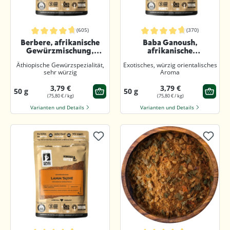
(605)
(370)
Durchschnittliche Bewertung von 4.8 von 5 Sternen
Durchschnittliche Bewertung von 4.
Berbere, afrikanische
Baba Ganoush,
Gewürzmischung,
afrikanische
gemahlen
Gewürzmischung,
Äthiopische Gewürzspezialität,
Exotisches, würzig orientalisches
gemahlen
sehr würzig
Aroma
3,79 €
3,79 €
50 g
50 g
(75,80 € / kg)
(75,80 € / kg)
Varianten und Details
Varianten und Details