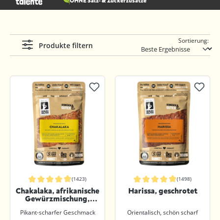
OHNE Salz- & Zuckerzusätze
Sortierung:
Produkte filtern
(1423)
(1498)
Durchschnittliche Bewertung von 4.9 von 5 Sternen
Durchschnittliche Bewertung von 4.9
Chakalaka, afrikanische
Harissa, geschrotet
Gewürzmischung,
gemahlen
Pikant-scharfer Geschmack
Orientalisch, schön scharf