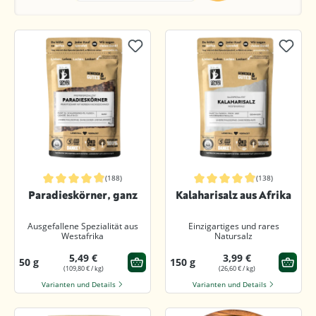
(188)
(138)
Durchschnittliche Bewertung von 4.9 von 5 Sternen
Durchschnittliche Bewertung von 4.
Paradieskörner, ganz
Kalaharisalz aus Afrika
Ausgefallene Spezialität aus
Einzigartiges und rares
Westafrika
Natursalz
5,49 €
3,99 €
50 g
150 g
(109,80 € / kg)
(26,60 € / kg)
Varianten und Details
Varianten und Details