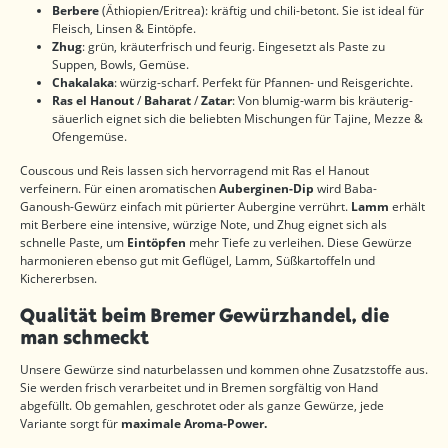
Berbere
(Äthiopien/Eritrea): kräftig und chili-betont. Sie ist ideal für
Fleisch, Linsen & Eintöpfe.
Zhug
: grün, kräuterfrisch und feurig. Eingesetzt als Paste zu
Suppen, Bowls, Gemüse.
Chakalaka
: würzig-scharf. Perfekt für Pfannen- und Reisgerichte.
Ras el Hanout
/
Baharat
/
Zatar
: Von blumig-warm bis kräuterig-
säuerlich eignet sich die beliebten Mischungen für Tajine, Mezze &
Ofengemüse.
Couscous und Reis lassen sich hervorragend mit Ras el Hanout
verfeinern. Für einen aromatischen
Auberginen-Dip
wird Baba-
Ganoush-Gewürz einfach mit pürierter Aubergine verrührt.
Lamm
erhält
mit Berbere eine intensive, würzige Note, und Zhug eignet sich als
schnelle Paste, um
Eintöpfen
mehr Tiefe zu verleihen. Diese Gewürze
harmonieren ebenso gut mit Geflügel, Lamm, Süßkartoffeln und
Kichererbsen.
Qualität beim Bremer Gewürzhandel, die
man schmeckt
Unsere Gewürze sind naturbelassen und kommen ohne Zusatzstoffe aus.
Sie werden frisch verarbeitet und in Bremen sorgfältig von Hand
abgefüllt. Ob gemahlen, geschrotet oder als ganze Gewürze, jede
Variante sorgt für
maximale Aroma-Power.