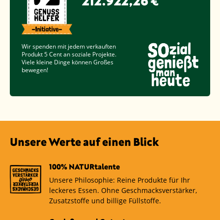
212.922,26 €
Wir spenden mit jedem verkauften
Produkt
5 Cent
an soziale Projekte.
Viele kleine Dinge können Großes
bewegen!
Unsere Werte auf einen Blick
100% NATURtalente
Unsere Philosophie: Reine Produkte für Ihr
leckeres Essen. Ohne Geschmacksverstärker,
Zusatzstoffe und billige Füllstoffe.