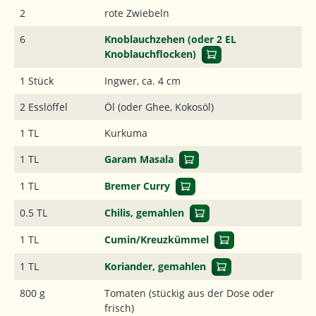
2
rote Zwiebeln
6
Knoblauchzehen (oder 2 EL
Knoblauchflocken)
1 Stück
Ingwer, ca. 4 cm
2 Esslöffel
Öl (oder Ghee, Kokosöl)
1 TL
Kurkuma
1 TL
Garam Masala
1 TL
Bremer Curry
0.5 TL
Chilis, gemahlen
1 TL
Cumin/Kreuzkümmel
1 TL
Koriander, gemahlen
800 g
Tomaten (stückig aus der Dose oder
frisch)