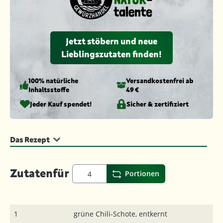
Jetzt stöbern und neue
Lieblingszutaten finden!
100% natürliche
Versandkosten­frei ab
Inhaltsstoffe
49 €
Jeder Kauf spendet!
Sicher & zertifiziert
Das Rezept
Zutaten
für
Portionen
1
grüne Chili-Schote, entkernt