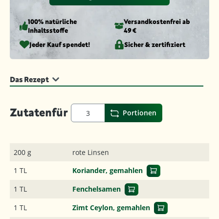
100% natürliche
Versandkosten­frei ab
Inhaltsstoffe
49 €
Jeder Kauf spendet!
Sicher & zertifiziert
Das Rezept
Zutaten
für
Portionen
200 g
rote Linsen
1 TL
Koriander, gemahlen
1 TL
Fenchelsamen
1 TL
Zimt Ceylon, gemahlen