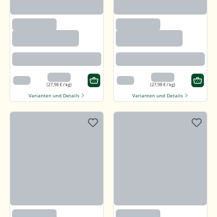
(97)
(97)
Callunaheidehonig
Callunaheidehonig
Rotbraun mit kräftigem Aroma
Rotbraun mit kräftigem Aroma
13,99 €
13,99 €
500 g
500 g
(27,98 € / kg)
(27,98 € / kg)
Varianten und Details
Varianten und Details
(97)
(97)