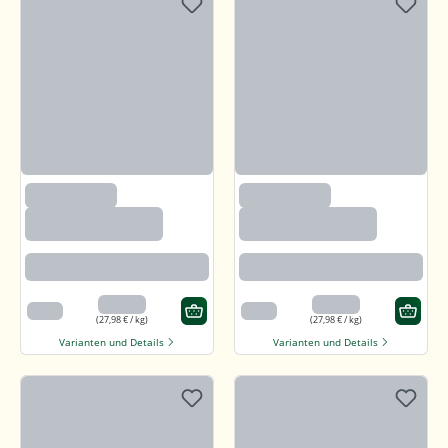
(97)
(97)
Callunaheidehonig
Callunaheidehonig
Rotbraun mit kräftigem Aroma
Rotbraun mit kräftigem Aroma
13,99 €
13,99 €
500 g
500 g
(27,98 € / kg)
(27,98 € / kg)
Varianten und Details
Varianten und Details