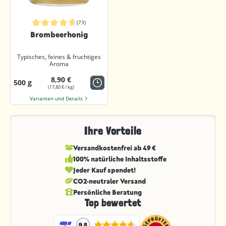
(73)
Durchschnittliche Bewertung von 4.7 von 5 Sternen
Brombeerhonig
Typisches, feines & fruchtiges
Aroma
8,90 €
500 g
(17,80 € / kg)
Varianten und Details
Ihre Vorteile
Versandkostenfrei ab 49 €
100% natürliche Inhaltsstoffe
Jeder Kauf spendet!
CO2-neutraler Versand
Persönliche Beratung
Top bewertet