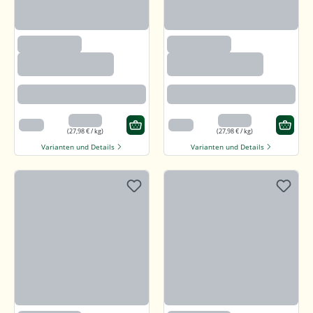
(97)
(97)
Callunaheidehonig
Callunaheidehonig
Rotbraun mit kräftigem Aroma
Rotbraun mit kräftigem Aroma
13,99 €
13,99 €
500 g
500 g
(27,98 € / kg)
(27,98 € / kg)
Varianten und Details
Varianten und Details