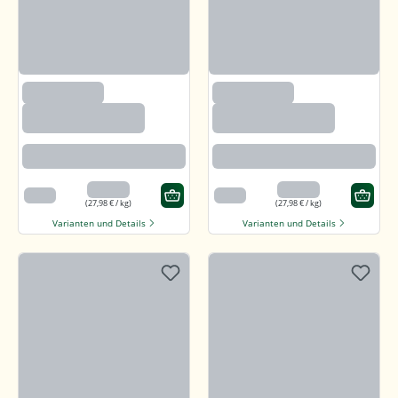
(97)
(97)
Callunaheidehonig
Callunaheidehonig
Rotbraun mit kräftigem Aroma
Rotbraun mit kräftigem Aroma
13,99 €
13,99 €
500 g
500 g
(27,98 € / kg)
(27,98 € / kg)
Varianten und Details
Varianten und Details