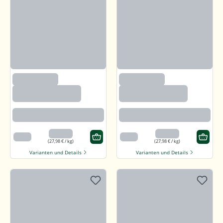
(97)
(97)
Callunaheidehonig
Callunaheidehonig
Rotbraun mit kräftigem Aroma
Rotbraun mit kräftigem Aroma
13,99 €
13,99 €
500 g
500 g
(27,98 € / kg)
(27,98 € / kg)
Varianten und Details
Varianten und Details