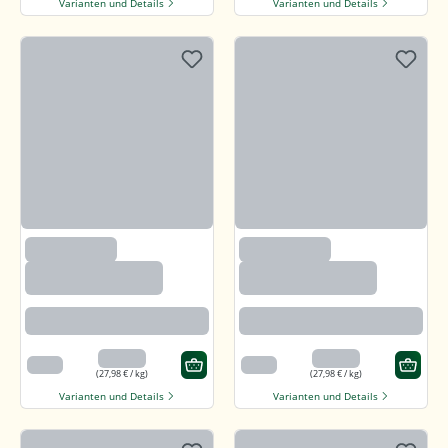
Varianten und Details
Varianten und Details
(97)
(97)
Callunaheidehonig
Callunaheidehonig
Rotbraun mit kräftigem Aroma
Rotbraun mit kräftigem Aroma
13,99 €
13,99 €
500 g
500 g
(27,98 € / kg)
(27,98 € / kg)
Varianten und Details
Varianten und Details