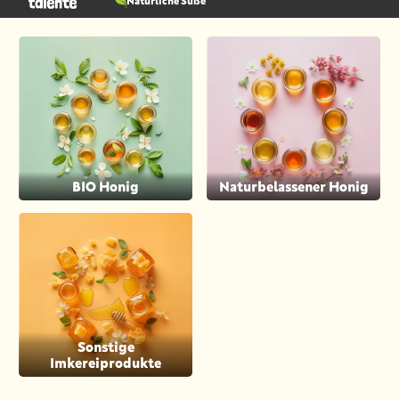
Natürliche Süße
BIO Honig
Naturbelassener Honig
Sonstige
Imkereiprodukte