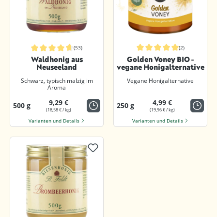
(53)
(2)
Durchschnittliche Bewertung von 5
Durchschnittliche Bewertung von 4.8 von 5 Sternen
Waldhonig aus
Golden Voney BIO -
Neuseeland
vegane Honigalternative
Schwarz, typisch malzig im
Vegane Honigalternative
Aroma
9,29 €
4,99 €
500 g
250 g
(18,58 € / kg)
(19,96 € / kg)
Varianten und Details
Varianten und Details