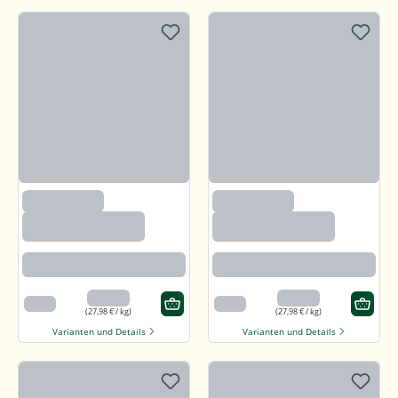
(97)
(97)
Callunaheidehonig
Callunaheidehonig
Rotbraun mit kräftigem Aroma
Rotbraun mit kräftigem Aroma
13,99 €
13,99 €
500 g
500 g
(27,98 € / kg)
(27,98 € / kg)
Varianten und Details
Varianten und Details