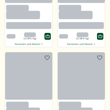
(97)
(97)
Callunaheidehonig
Callunaheidehonig
Rotbraun mit kräftigem Aroma
Rotbraun mit kräftigem Aroma
13,99 €
13,99 €
500 g
500 g
(27,98 € / kg)
(27,98 € / kg)
Varianten und Details
Varianten und Details
(97)
(97)
Callunaheidehonig
Callunaheidehonig