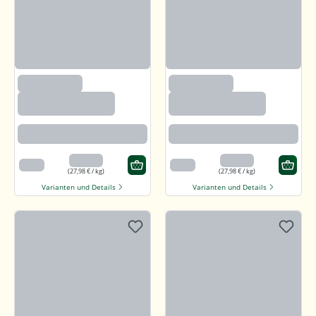
(97)
(97)
Callunaheidehonig
Callunaheidehonig
Rotbraun mit kräftigem Aroma
Rotbraun mit kräftigem Aroma
13,99 €
13,99 €
500 g
500 g
(27,98 € / kg)
(27,98 € / kg)
Varianten und Details
Varianten und Details