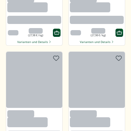
Callunaheidehonig
Callunaheidehonig
Rotbraun mit kräftigem Aroma
Rotbraun mit kräftigem Aroma
13,99 €
13,99 €
500 g
500 g
(27,98 € / kg)
(27,98 € / kg)
Varianten und Details
Varianten und Details
(97)
(97)
Callunaheidehonig
Callunaheidehonig