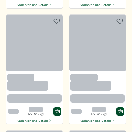
Varianten und Details
Varianten und Details
(97)
(97)
Callunaheidehonig
Callunaheidehonig
Rotbraun mit kräftigem Aroma
Rotbraun mit kräftigem Aroma
13,99 €
13,99 €
500 g
500 g
(27,98 € / kg)
(27,98 € / kg)
Varianten und Details
Varianten und Details