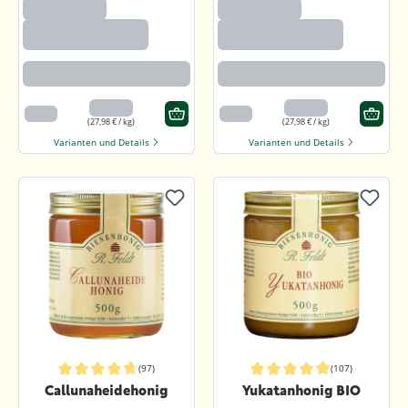
(97)
(97)
Callunaheidehonig
Callunaheidehonig
Rotbraun mit kräftigem Aroma
Rotbraun mit kräftigem Aroma
13,99 €
13,99 €
500 g
500 g
(27,98 € / kg)
(27,98 € / kg)
Varianten und Details
Varianten und Details
(97)
(107)
Durchschnittliche Bewertung von 4.7 von 5 Sternen
Durchschnittliche Bewertung von 4.
Callunaheidehonig
Yukatanhonig BIO