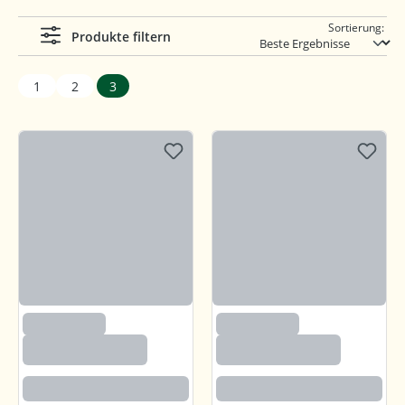
Sortierung:
Produkte filtern
1
2
3
(97)
(97)
Callunaheidehonig
Callunaheidehonig
Rotbraun mit kräftigem Aroma
Rotbraun mit kräftigem Aroma