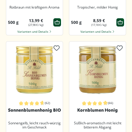
Rotbraun mit kräftigem Aroma
Tropischer, milder Honig
13,99 €
8,59 €
500 g
500 g
(27,98 € / kg)
(17,18 € / kg)
Varianten und Details
Varianten und Details
(62)
(66)
Durchschnittliche Bewertung von 4.8 von 5 Sternen
Durchschnittliche Bewertung von 4.
Sonnenblumenhonig BIO
Kornblumen Honig
Sonnengelb, leicht rauch-würzig
Süßlich-aromatisch mit leicht
im Geschmack
bitterem Abgang