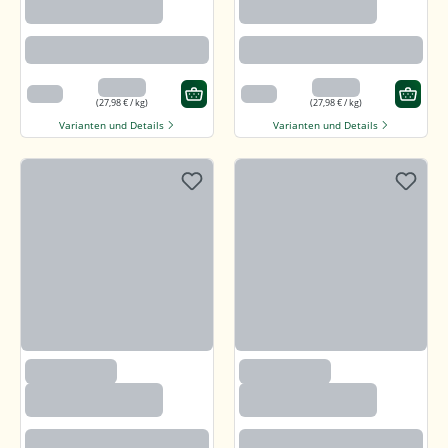
Rotbraun mit kräftigem Aroma
Rotbraun mit kräftigem Aroma
13,99 €
13,99 €
500 g
500 g
(27,98 € / kg)
(27,98 € / kg)
Varianten und Details
Varianten und Details
(97)
(97)
Callunaheidehonig
Callunaheidehonig
Rotbraun mit kräftigem Aroma
Rotbraun mit kräftigem Aroma