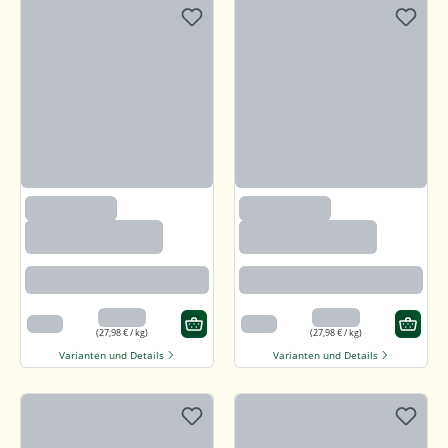
(97)
(97)
Callunaheidehonig
Callunaheidehonig
Rotbraun mit kräftigem Aroma
Rotbraun mit kräftigem Aroma
13,99 €
13,99 €
500 g
500 g
(27,98 € / kg)
(27,98 € / kg)
Varianten und Details
Varianten und Details