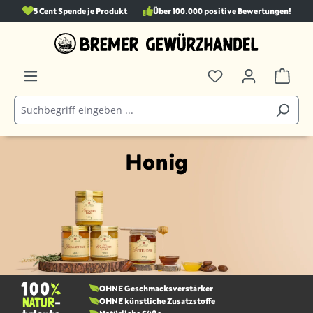
5 Cent Spende je Produkt
Über 100.000 positive Bewertungen!
alt springen
Honig
OHNE Geschmacks­verstärker
OHNE künstliche Zusatzstoffe