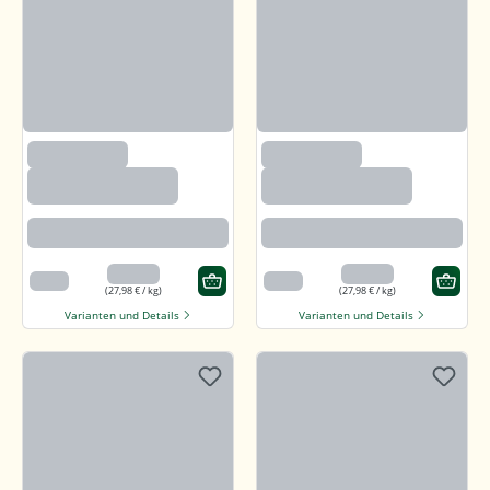
(97)
(97)
Callunaheidehonig
Callunaheidehonig
Rotbraun mit kräftigem Aroma
Rotbraun mit kräftigem Aroma
13,99 €
13,99 €
500 g
500 g
(27,98 € / kg)
(27,98 € / kg)
Varianten und Details
Varianten und Details