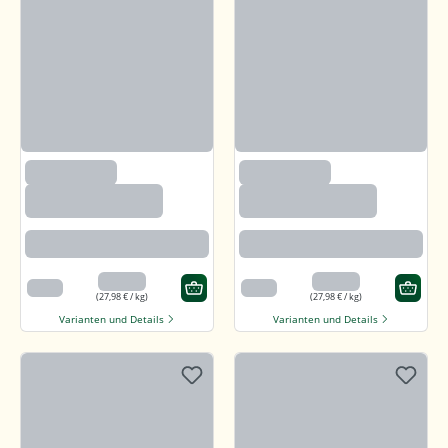
(97)
(97)
Callunaheidehonig
Callunaheidehonig
Rotbraun mit kräftigem Aroma
Rotbraun mit kräftigem Aroma
13,99 €
13,99 €
500 g
500 g
(27,98 € / kg)
(27,98 € / kg)
Varianten und Details
Varianten und Details