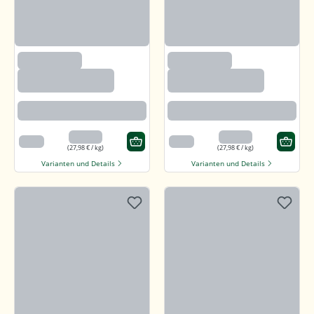
(97)
(97)
Callunaheidehonig
Callunaheidehonig
Rotbraun mit kräftigem Aroma
Rotbraun mit kräftigem Aroma
13,99 €
13,99 €
500 g
500 g
(27,98 € / kg)
(27,98 € / kg)
Varianten und Details
Varianten und Details