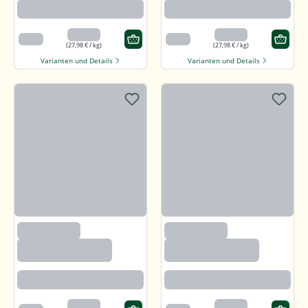
Rotbraun mit kräftigem Aroma
Rotbraun mit kräftigem Aroma
13,99 €
13,99 €
500 g
500 g
(27,98 € / kg)
(27,98 € / kg)
Varianten und Details
Varianten und Details
(97)
(97)
Callunaheidehonig
Callunaheidehonig
Rotbraun mit kräftigem Aroma
Rotbraun mit kräftigem Aroma
13,99 €
13,99 €