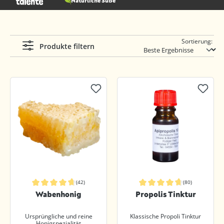
Natürliche Süße
Sortierung:
Produkte filtern
(42)
(80)
Durchschnittliche Bewertung von 4.8 von 5 Sternen
Durchschnittliche Bewertung von 4.
Wabenhonig
Propolis Tinktur
Ursprüngliche und reine
Klassische Propoli Tinktur
Honigspezialität