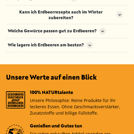
Erdbeeren harmonieren hervorragend mit Zutaten
Kann ich Erdbeerrezepte auch im Winter
wie Vanille, Minze, Balsamico, Joghurt, Schokolade
zubereiten?
oder sogar Chili – je nach Geschmack auch herzhaft
kombiniert.
Ja, mit gefrorenen Erdbeeren lassen sich viele
Welche Gewürze passen gut zu Erdbeeren?
Rezepte ganzjährig zubereiten – besonders
Smoothies, Soßen oder Desserts gelingen damit
Vanille, Zimt, Tonkabohne, Minze und
Wie lagere ich Erdbeeren am besten?
wunderbar.
Zitronenabrieb bringen die natürliche Süße der
Erdbeere besonders gut zur Geltung. Für
Erdbeeren sollten möglichst frisch verarbeitet
Überraschung sorgen auch Pfeffer oder Chili.
werden. Im Kühlschrank halten sie sich maximal
zwei Tage – am besten ungewaschen und
nebeneinander liegend lagern.
Unsere Werte auf einen Blick
100% NATURtalente
Unsere Philosophie: Reine Produkte für Ihr
leckeres Essen. Ohne Geschmacksverstärker,
Zusatzstoffe und billige Füllstoffe.
Genießen und Gutes tun
Für jeden gekauften Artikel spenden wir