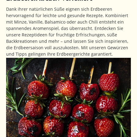
Dank ihrer natürlichen Süße eignen sich Erdbeeren
hervorragend für leichte und gesunde Rezepte. Kombiniert
mit Minze, Vanille, Balsamico oder auch Chili entsteht ein
spannendes Aromenspiel, das überrascht. Entdecken Sie
unsere Rezeptideen für fruchtige Erfrischungen, süße
Backkreationen und mehr – und lassen Sie sich inspirieren,
die Erdbeersaison voll auszukosten. Mit unseren Gewürzen
und Tipps gelingen Ihre Erdbeergerichte garantiert.