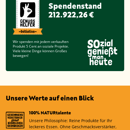
Spendenstand
212.922,26 €
Wir spenden mit jedem verkauften
Produkt
5 Cent
an soziale Projekte.
Viele kleine Dinge können Großes
bewegen!
Unsere Werte auf einen Blick
100% NATURtalente
Unsere Philosophie: Reine Produkte für Ihr
leckeres Essen. Ohne Geschmacksverstärker,