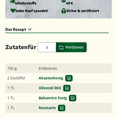
Inhaltsstoffe
49 €
Jeder Kauf spendet!
Sicher & zertifiziert
Das Rezept
Zutaten
für
Portionen
750 g
Erdbeeren
2 Esslöffel
Akazienhonig
1 TL
Olivenöl BIO
1 TL
Balsamico Essig
1 TL
Rosmarin