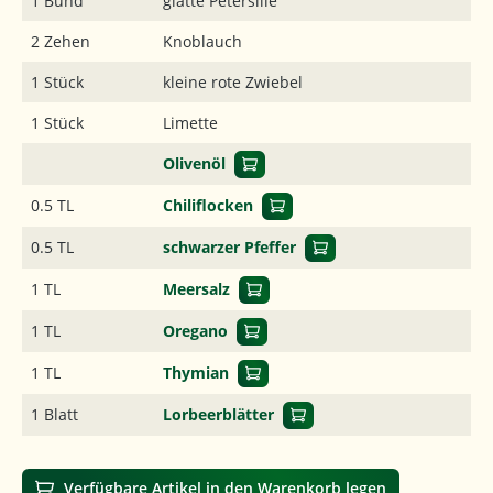
1 Bund
glatte Petersilie
2 Zehen
Knoblauch
1 Stück
kleine rote Zwiebel
1 Stück
Limette
Olivenöl
0.5 TL
Chiliflocken
0.5 TL
schwarzer Pfeffer
1 TL
Meersalz
1 TL
Oregano
1 TL
Thymian
1 Blatt
Lorbeerblätter
Verfügbare Artikel in den Warenkorb legen