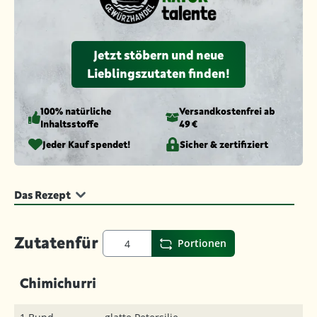
Jetzt stöbern und neue
Lieblingszutaten finden!
100% natürliche
Versandkosten­frei ab
Inhaltsstoffe
49 €
Jeder Kauf spendet!
Sicher & zertifiziert
Das Rezept
Zutaten
für
Portionen
Chimichurri