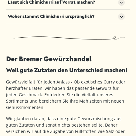
Lässt sich Chimichurri auf Vorrat machen?
mag, gibt mehr Chili oder sogar eine rauchige
Kreuzkümmel, geräuchertes Paprikapulver oder
Variante wie Chipotle dazu.
Zitronenabrieb ergänzen. Auch verschiedene Essige
Ja, vor allem mit getrockneten Kräutern lässt sich
Woher stammt Chimichurri ursprünglich?
oder aromatisierte Öle geben dem Chimichurri
Chimichurri gut vorbereiten – als fertige Mischung
einen individuellen Dreh.
oder direkt im Glas mit Öl und Essig. Ideal für
Chimichurri stammt aus Argentinien und Uruguay
spontane Grillabende oder als Mitbringsel.
und gehört dort traditionell zu jedem Asado – dem
südamerikanischen Grillfest. Der Ursprung des
Namens ist nicht eindeutig geklärt, aber der
Geschmack hat sich längst weltweit durchgesetzt.
Der Bremer Gewürzhandel
Weil gute Zutaten den Unterschied machen!
Gewürzvielfalt für jeden Anlass - Ob exotisches Curry oder
herzhafter Braten, wir haben das passende Gewürz für
jeden Geschmack. Entdecken Sie die Vielfalt unseres
Sortiments und bereichern Sie Ihre Mahlzeiten mit neuen
Genussmomenten.
Wir glauben daran, dass eine gute Gewürzmischung aus
guten Zutaten und sonst nichts bestehen sollte. Daher
verzichen wir auf die Zugabe von Füllstoffen wie Salz oder