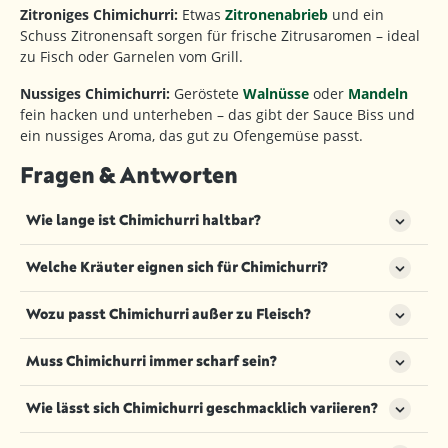
Zitroniges Chimichurri:
Etwas
Zitronenabrieb
und ein
Schuss Zitronensaft sorgen für frische Zitrusaromen – ideal
zu Fisch oder Garnelen vom Grill.
Nussiges Chimichurri:
Geröstete
Walnüsse
oder
Mandeln
fein hacken und unterheben – das gibt der Sauce Biss und
ein nussiges Aroma, das gut zu Ofengemüse passt.
Fragen & Antworten
Wie lange ist Chimichurri haltbar?
Im Kühlschrank hält sich Chimichurri etwa 5–7 Tage.
Welche Kräuter eignen sich für Chimichurri?
Wenn Sie getrocknete Kräuter verwenden, kann es
sogar etwas länger haltbar sein. Eine dünne Schicht
Klassisch wird Chimichurri mit Petersilie zubereitet.
Wozu passt Chimichurri außer zu Fleisch?
Öl auf der Oberfläche hilft dabei, die Soße frisch zu
Wer mag, kann zusätzlich getrockneten Oregano,
halten.
Thymian oder auch Minze verwenden. Mit
Chimichurri schmeckt auch hervorragend zu
Muss Chimichurri immer scharf sein?
hochwertigen, schonend getrockneten Kräutern
gegrilltem Gemüse, Ofenkartoffeln, Halloumi,
gelingt ein würziges Chimichurri auch ohne frische
Sandwiches oder als Dip zu Baguette. Selbst als
Nein, die Schärfe lässt sich ganz individuell
Zutaten.
Wie lässt sich Chimichurri geschmacklich variieren?
Dressing-Grundlage für Salate macht es eine gute
anpassen. Mit milden Chili-Sorten oder geringerer
Figur.
Menge bleibt es angenehm würzig. Wer’s feurig
Je nach Gusto lassen sich zusätzliche Gewürze wie