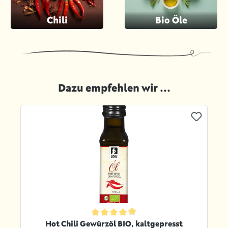
Chili
Bio Öle
Dazu empfehlen wir ...
Produktgalerie überspringen
ternen
Durchschnittliche Bewertung von 4.9 von 5 Sternen
Hot Chili Gewürzöl BIO, kaltgepresst