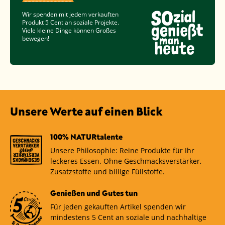
Wir spenden mit jedem verkauften
Produkt
5 Cent
an soziale Projekte.
Viele kleine Dinge können Großes
bewegen!
Unsere Werte auf einen Blick
100% NATURtalente
Unsere Philosophie: Reine Produkte für Ihr
leckeres Essen. Ohne Geschmacksverstärker,
Zusatzstoffe und billige Füllstoffe.
Genießen und Gutes tun
Für jeden gekauften Artikel spenden wir
mindestens 5 Cent an soziale und nachhaltige