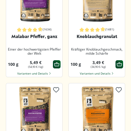
(1634)
(1481)
Durchschnittliche Bewertung von 4.9 von 5 Sternen
Durchschnittliche Bewertung von 4.9
Malabar Pfeffer, ganz
Knoblauchgranulat
Einer der hochwertigsten Pfeffer
Kräftiger Knoblauchgeschmack,
der Welt
milde Schärfe
5,49 €
3,49 €
100 g
100 g
(54,90 € / kg)
(34,90 € / kg)
Varianten und Details
Varianten und Details