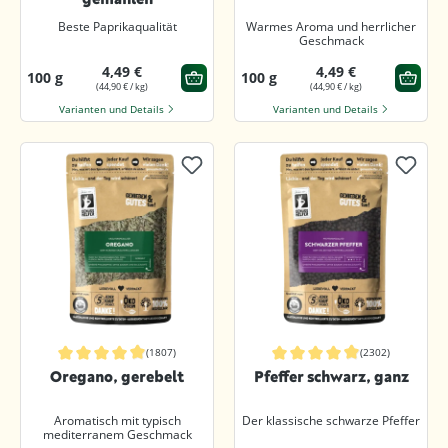
Beste Paprikaqualität
Warmes Aroma und herrlicher
Geschmack
4,49 €
4,49 €
100 g
100 g
(44,90 € / kg)
(44,90 € / kg)
Varianten und Details
Varianten und Details
(1807)
(2302)
Durchschnittliche Bewertung von 4.9 von 5 Sternen
Durchschnittliche Bewertung von 4.9
Oregano, gerebelt
Pfeffer schwarz, ganz
Aromatisch mit typisch
Der klassische schwarze Pfeffer
mediterranem Geschmack