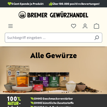
5 Cent Spende je Produkt
Über 100.000 positive Bewertungen!
alt springen
Alle Gewürze
OHNE Geschmacks­verstärker
OHNE künstliche Zusatzstoffe