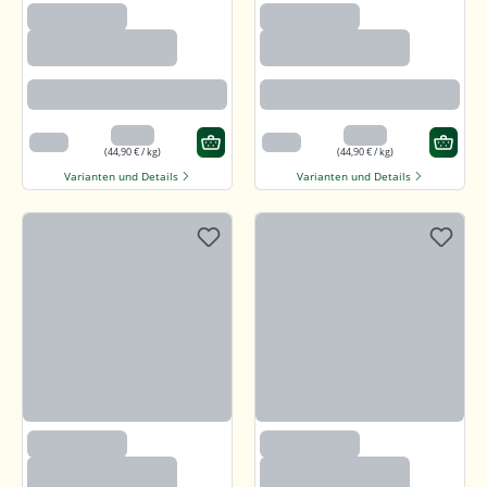
(2633)
(2633)
Paprika edelsüß,
Paprika edelsüß,
gemahlen
gemahlen
Beste Paprikaqualität
Beste Paprikaqualität
4,49 €
4,49 €
100 g
100 g
(44,90 € / kg)
(44,90 € / kg)
Varianten und Details
Varianten und Details
(2633)
(2633)
Paprika edelsüß,
Paprika edelsüß,
gemahlen
gemahlen