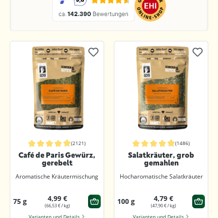
(2121)
(1486)
Durchschnittliche Bewertung von 4.8 von 5 Sternen
Durchschnittliche Bewertung von 4.8
Café de Paris Gewürz,
Salatkräuter, grob
gerebelt
gemahlen
Aromatische Kräutermischung
Hocharomatische Salatkräuter
4,99 €
4,79 €
75 g
100 g
(66,53 € / kg)
(47,90 € / kg)
Varianten und Details
Varianten und Details