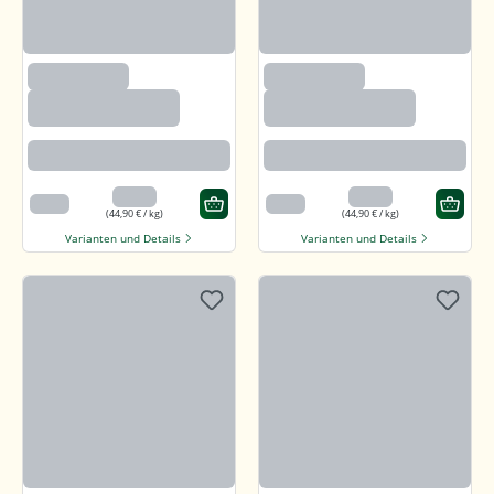
(2633)
(2633)
Paprika edelsüß,
Paprika edelsüß,
gemahlen
gemahlen
Beste Paprikaqualität
Beste Paprikaqualität
4,49 €
4,49 €
100 g
100 g
(44,90 € / kg)
(44,90 € / kg)
Varianten und Details
Varianten und Details