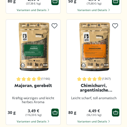
80 g
50 g
(37,38 € / kg)
(75,80 € / kg)
Varianten und Details
Varianten und Details
(1166)
(1367)
Durchschnittliche Bewertung von 4.9 von 5 Sternen
Durchschnittliche Bewertung von 4.9
Majoran, gerebelt
Chimichurri,
argentinische
Gewürzmischung,
Kräftig-würziges und leicht
Leicht scharf, toll aromatisch
geschrotet
herbes Aroma
3,49 €
4,49 €
30 g
80 g
(116,33 € / kg)
(56,13 € / kg)
Varianten und Details
Varianten und Details