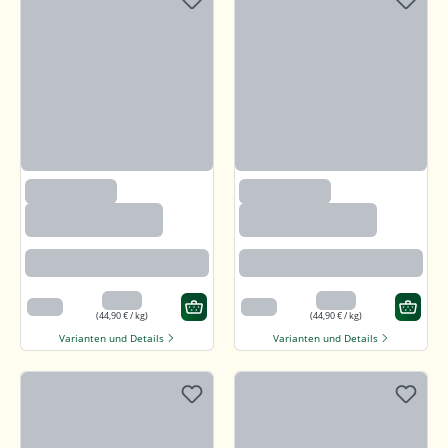
(2633)
(2633)
Paprika edelsüß,
Paprika edelsüß,
gemahlen
gemahlen
Beste Paprikaqualität
Beste Paprikaqualität
4,49 €
4,49 €
100 g
100 g
(44,90 € / kg)
(44,90 € / kg)
Varianten und Details
Varianten und Details