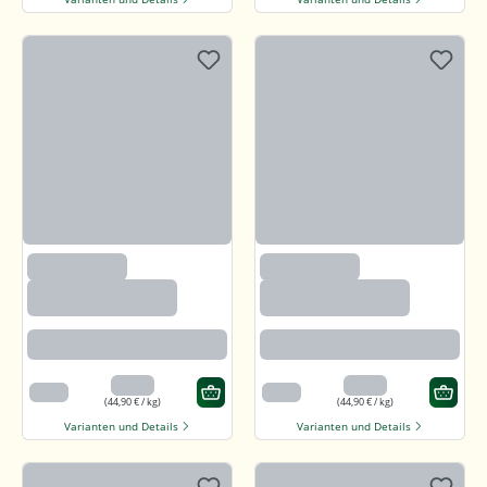
(2633)
(2633)
Paprika edelsüß,
Paprika edelsüß,
gemahlen
gemahlen
Beste Paprikaqualität
Beste Paprikaqualität
4,49 €
4,49 €
100 g
100 g
(44,90 € / kg)
(44,90 € / kg)
Varianten und Details
Varianten und Details