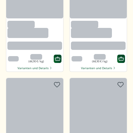
(2633)
(2633)
Paprika edelsüß,
Paprika edelsüß,
gemahlen
gemahlen
Beste Paprikaqualität
Beste Paprikaqualität
4,49 €
4,49 €
100 g
100 g
(44,90 € / kg)
(44,90 € / kg)
Varianten und Details
Varianten und Details