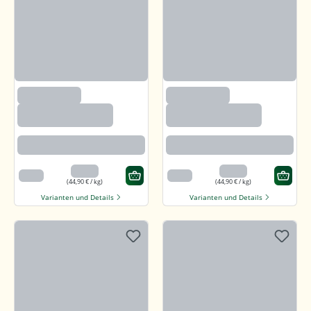
(2633)
(2633)
Paprika edelsüß,
Paprika edelsüß,
gemahlen
gemahlen
Beste Paprikaqualität
Beste Paprikaqualität
4,49 €
4,49 €
100 g
100 g
(44,90 € / kg)
(44,90 € / kg)
Varianten und Details
Varianten und Details