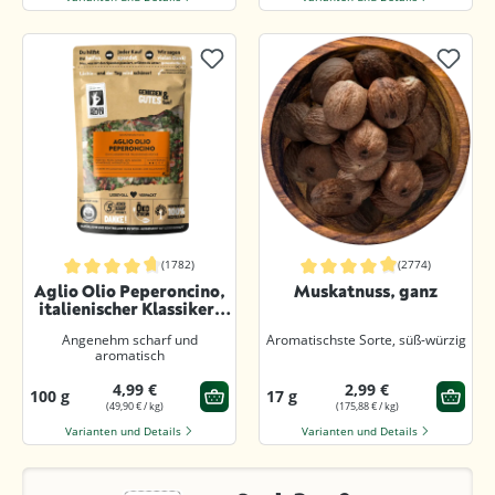
(1782)
(2774)
Durchschnittliche Bewertung von 4.8 von 5 Sternen
Durchschnittliche Bewertung von 4.8
Aglio Olio Peperoncino,
Muskatnuss, ganz
italienischer Klassiker,
grob
Angenehm scharf und
Aromatischste Sorte, süß-würzig
aromatisch
4,99 €
2,99 €
100 g
17 g
(49,90 € / kg)
(175,88 € / kg)
Varianten und Details
Varianten und Details