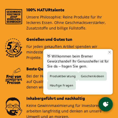
auf das Mindesthaltbarkeitsdatum zu achten und
sich Knoblauch, Salbei und Zitrusnoten wie
auf Geruch und Geschmack zu prüfen, ob die
100% NATURtalente
Zitronenschale hervorragend. Schweinefleisch
Gewürze noch aromatisch sind.
harmoniert gut mit Senfkörnern, Lorbeer und
Unsere Philosophie: Reine Produkte für Ihr
Piment. Mit einer ausgewogenen
leckeres Essen. Ohne Geschmacksverstärker,
Gewürzkombination können Sie Fleischgerichte auf
Zusatzstoffe und billige Füllstoffe.
ein neues Geschmacksniveau heben.
Genießen und Gutes tun
Für jeden gekauften Artikel spenden wir
mindestens 5 Cent an soziale und nachhaltige
Projekte.
Beste Qualität zu fairen Preisen
Bei der Herstellerauswahl legen wir großen Wert
auf Qualität. Wir verkaufen nur Produkte, von
denen wir selbst überzeugt sind.
Inhabergeführt und nachhaltig
Keine Gewinnmaximierung für Investoren! Wir
arbeiten langfristig und denken an unsere
Umwelt und an morgen.