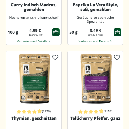
Durchschnittliche Bewertung von 4.8 von 5 Sternen
Durchschnittliche Bewertung von 4.9
Curry Indisch Madras,
Paprika La Vera Style,
gemahlen
süß, gemahlen
Hocharomatisch, pikant-scharf
Geräucherte spanische
Spezialität
4,99 €
3,49 €
100 g
50 g
(49,90 € / kg)
(69,80 € / kg)
Varianten und Details
Varianten und Details
(1270)
(1158)
Durchschnittliche Bewertung von 4.9 von 5 Sternen
Durchschnittliche Bewertung von 4.9
Thymian, geschnitten
Tellicherry Pfeffer, ganz