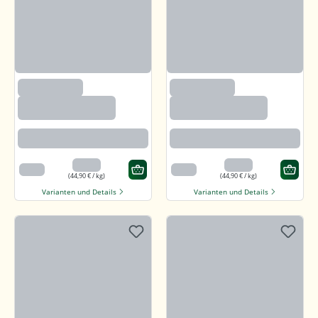
(2633)
(2633)
Paprika edelsüß,
Paprika edelsüß,
gemahlen
gemahlen
Beste Paprikaqualität
Beste Paprikaqualität
4,49 €
4,49 €
100 g
100 g
(44,90 € / kg)
(44,90 € / kg)
Varianten und Details
Varianten und Details