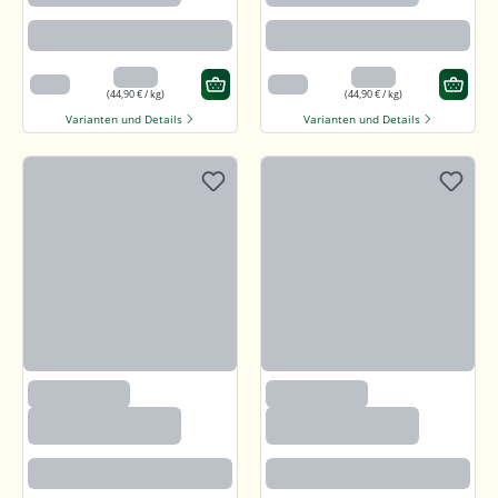
Beste Paprikaqualität
Beste Paprikaqualität
4,49 €
4,49 €
100 g
100 g
(44,90 € / kg)
(44,90 € / kg)
Varianten und Details
Varianten und Details
(2633)
(2633)
Paprika edelsüß,
Paprika edelsüß,
gemahlen
gemahlen
Beste Paprikaqualität
Beste Paprikaqualität