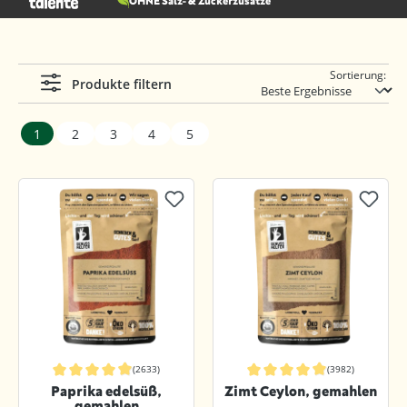
OHNE Salz- & Zuckerzusätze
Sortierung:
Produkte filtern
1
2
3
4
5
(2633)
(3982)
Durchschnittliche Bewertung von 4.9 von 5 Sternen
Durchschnittliche Bewertung von 4.9
Paprika edelsüß,
Zimt Ceylon, gemahlen
gemahlen