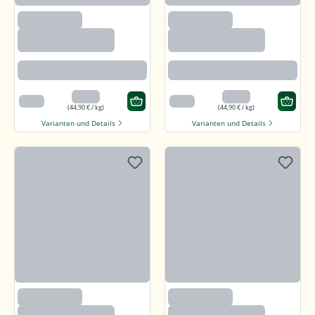
(2633)
(2633)
Paprika edelsüß,
Paprika edelsüß,
gemahlen
gemahlen
Beste Paprikaqualität
Beste Paprikaqualität
4,49 €
4,49 €
100 g
100 g
(44,90 € / kg)
(44,90 € / kg)
Varianten und Details
Varianten und Details
(2633)
(2633)
Paprika edelsüß,
Paprika edelsüß,