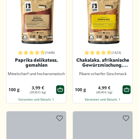
(1448)
(1423)
Durchschnittliche Bewertung von 4.9 von 5 Sternen
Durchschnittliche Bewertung von 4.9
Paprika delikatess,
Chakalaka, afrikanische
gemahlen
Gewürzmischung,
gemahlen
Mittelscharf und hocharomatisch
Pikant-scharfer Geschmack
3,99 €
4,99 €
100 g
100 g
(39,90 € / kg)
(49,90 € / kg)
Varianten und Details
Varianten und Details