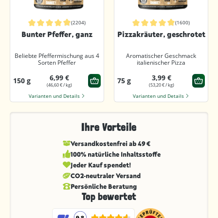
(2204)
(1600)
Durchschnittliche Bewertung von 4.9 von 5 Sternen
Durchschnittliche Bewertung von 4.9
Bunter Pfeffer, ganz
Pizzakräuter, geschrotet
Beliebte Pfeffermischung aus 4
Aromatischer Geschmack
Sorten Pfeffer
italienischer Pizza
6,99 €
3,99 €
150 g
75 g
(46,60 € / kg)
(53,20 € / kg)
Varianten und Details
Varianten und Details
Ihre Vorteile
Versandkostenfrei ab 49 €
100% natürliche Inhaltsstoffe
Jeder Kauf spendet!
CO2-neutraler Versand
Persönliche Beratung
Top bewertet