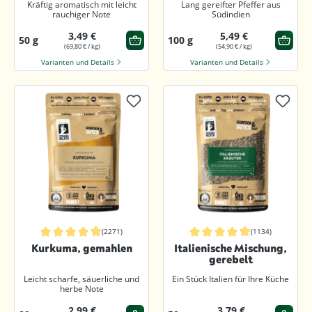
Kräftig aromatisch mit leicht
Lang gereifter Pfeffer aus
rauchiger Note
Südindien
3,49 €
5,49 €
50 g
100 g
(69,80 € / kg)
(54,90 € / kg)
Varianten und Details
Varianten und Details
(2271)
(1134)
Durchschnittliche Bewertung von 4.9 von 5 Sternen
Durchschnittliche Bewertung von 4.9
Kurkuma, gemahlen
Italienische Mischung,
gerebelt
Leicht scharfe, säuerliche und
Ein Stück Italien für Ihre Küche
herbe Note
2,99 €
3,79 €