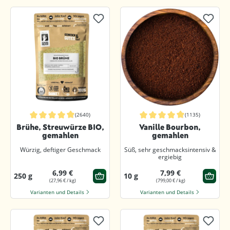
(2640)
(1135)
Durchschnittliche Bewertung von 4.8 von 5 Sternen
Durchschnittliche Bewertung von 4.8
Brühe, Streuwürze BIO,
Vanille Bourbon,
gemahlen
gemahlen
Würzig, deftiger Geschmack
Süß, sehr geschmacksintensiv &
ergiebig
6,99 €
7,99 €
250 g
10 g
(27,96 € / kg)
(799,00 € / kg)
Varianten und Details
Varianten und Details