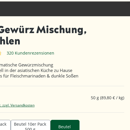
 Gewürz Mischung,
hlen
320 Kundenrezensionen
iche Bewertung von 4.7 von 5 Sternen
matische Gewürzmischung
ell in der asiatischen Küche zu Hause
s für Fleischmarinaden & dunkle Soßen
50 g
(89,80 € / kg)
t. zzgl. Versandkosten
Pack
Beutel 10er Pack
Beutel
500 g