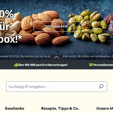
10%
ür
Jetzt snacken!
box!*
onsende 09.07.26. Nur online und nur so lange der Vorrat reicht. Wir bitten um Verständnis,
Über 100.000 positive Bewertungen!
Versandkostenf
Geschenke
Rezepte, Tipps & Co.
Unsere 