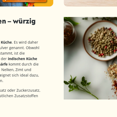
n – würzig
n Küche
. Es wird daher
ulver genannt. Obwohl
tammt, ist die
n der
indischen Küche
ärfe
kommt durch die
 Nelken, Zimt und
ignet sich ideal dazu,
n.
atz oder Zuckerzusatz,
stlichen Zusatzstoffen