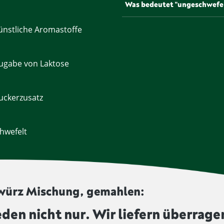
Was bedeutet "ungeschwefe
Gesetz bestrahlt werden. Pr
werden von uns unbestrahlt 
Einige Lebensmittel, etwa Tr
nstliche Aromastoffe
verlängern und dem Produkt e
diesem Symbol gekennzeichne
ugabe von Laktose
uckerzusatz
hwefelt
ewürz Mischung, gemahlen:
eden nicht nur. Wir liefern überrage