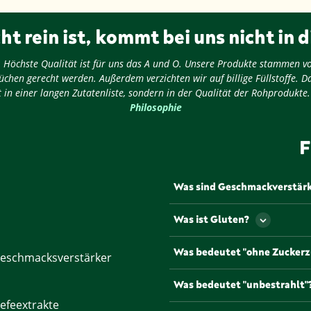
ht rein ist, kommt bei uns nicht in d
ug: Höchste Qualität ist für uns das A und O. Unsere Produkte stammen v
chen gerecht werden. Außerdem verzichten wir auf billige Füllstoffe. D
 in einer langen Zutatenliste, sondern in der Qualität der Rohprodukte
Philosophie
F
Was sind Geschmackverstär
Als Geschmackverstärker werd
Was ist Gluten?
Geschmack und/oder den Geru
werden müssen Geschmacksve
Gluten ist ein Eiweiß, dass u
Was bedeutet "ohne Zuckerz
gängigsten und bekannteste
eschmacksverstärker
Natriumglutamat, die mit de
Lebensmittel, die mit diesem
Was bedeutet "unbestrahlt"
Zuckerzusätzen oder anderen
efeextrakte
Um die Haltbarkeit zu verlän