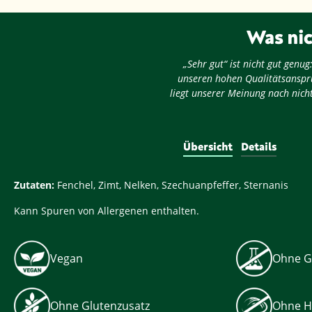
Was nic
„Sehr gut“ ist nicht gut gen
unseren hohen Qualitätsansprü
liegt unserer Meinung nach nicht
Übersicht
Details
Zutaten:
Fenchel, Zimt, Nelken, Szechuanpfeffer, Sternanis
Kann Spuren von Allergenen enthalten.
Vegan
Ohne G
Ohne Glutenzusatz
Ohne H