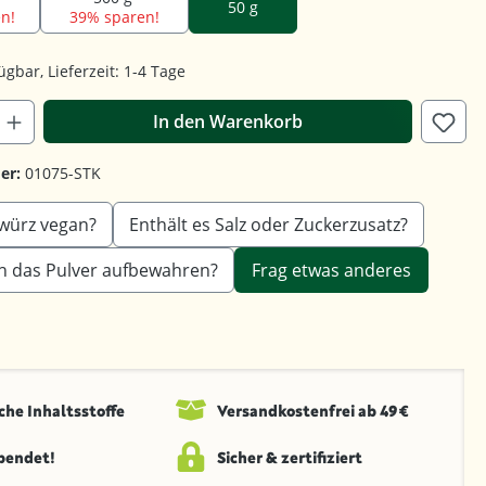
50 g
n!
39% sparen!
ügbar, Lieferzeit: 1-4 Tage
In den Warenkorb
er:
01075-STK
ewürz vegan?
Enthält es Salz oder Zuckerzusatz?
ich das Pulver aufbewahren?
Frag etwas anderes
che Inhaltsstoffe
Versandkosten­frei ab 49 €
spendet!
Sicher & zertifiziert