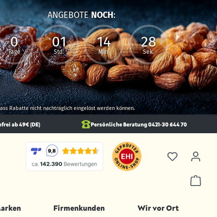
ANGEBOTE
NOCH
:
0
01
14
26
Tage
Std.
Min.
Sek.
 dass Rabatte nicht nachträglich eingelöst werden können.
rei ab 49€ (DE)
Persönliche Beratung 0421-30 644 70
Marken
Firmenkunden
Wir vor Ort