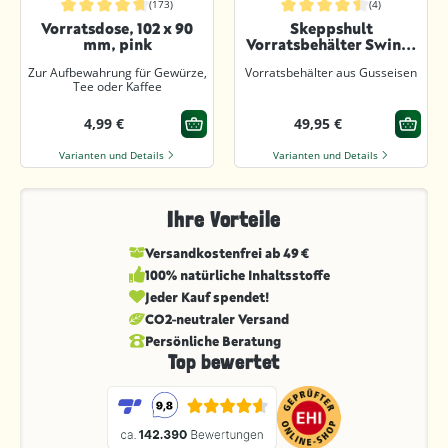
(173)
(4)
Durchschnittliche Bewertung von 4.8 von 5 Sternen
Durchschnittliche Bewertung von 4
Vorratsdose, 102 x 90
Skeppshult
mm, pink
Vorratsbehälter Swing,
Walnuss / Gusseisen
Zur Aufbewahrung für Gewürze,
Vorratsbehälter aus Gusseisen
Tee oder Kaffee
4,99 €
49,95 €
Varianten und Details
Varianten und Details
Ihre Vorteile
Versandkostenfrei ab 49 €
100% natürliche Inhaltsstoffe
Jeder Kauf spendet!
CO2-neutraler Versand
Persönliche Beratung
Top bewertet