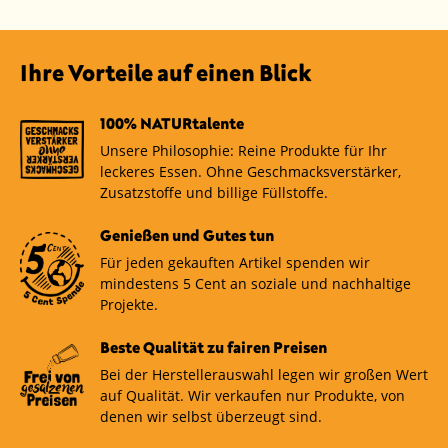
und Ihren Aufbewahrungsbedürfnissen passen.
Stahlwolle, um Kratzer zu vermeiden. Lassen Sie die
Neben der klassischen Verwendung für
Dosen gut trocknen, bevor Sie sie wieder
Lebensmittel können sie auch zur Aufbewahrung
verwenden.
von anderen, kleinen Haushaltsgegenständen
Ihre Vorteile auf einen Blick
genutzt werden. Ihre stilvolle Optik und
unterschiedlichen Größen machen sie zu
100% NATURtalente
praktischen Helfern in vielen Bereichen des
Haushalts.
Unsere Philosophie: Reine Produkte für Ihr
leckeres Essen. Ohne Geschmacksverstärker,
Zusatzstoffe und billige Füllstoffe.
Genießen und Gutes tun
Für jeden gekauften Artikel spenden wir
mindestens 5 Cent an soziale und nachhaltige
Projekte.
Beste Qualität zu fairen Preisen
Bei der Herstellerauswahl legen wir großen Wert
auf Qualität. Wir verkaufen nur Produkte, von
denen wir selbst überzeugt sind.