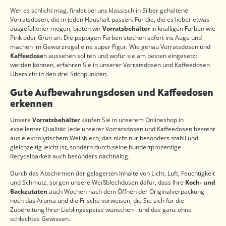
Wer es schlicht mag, findet bei uns klassisch in Silber gehaltene
Vorratsdosen, die in jeden Haushalt passen. Für die, die es lieber etwas
ausgefallener mögen, bieten wir
Vorratsbehälter
in knalligen Farben wie
Pink oder Grün an. Die peppigen Farben stechen sofort ins Auge und
machen im Gewürzregal eine super Figur. Wie genau Vorratsdosen und
Kaffeedose
n aussehen sollten und wofür sie am besten eingesetzt
werden können, erfahren Sie in unserer Vorratsdosen und Kaffeedosen
Übersicht in den drei Stichpunkten.
Gute Aufbewahrungsdosen und Kaffeedosen
erkennen
Unsere
Vorratsbehälter
kaufen Sie in unserem Onlineshop in
exzellenter Qualität: Jede unserer Vorratsdosen und Kaffeedosen besteht
aus elektrolytischem Weißblech, das nicht nur besonders stabil und
gleichzeitig leicht ist, sondern durch seine hundertprozentige
Recycelbarkeit auch besonders nachhaltig.
Durch das Abschirmen der gelagerten Inhalte von Licht, Luft, Feuchtigkeit
und Schmutz, sorgen unsere Weißblechdosen dafür, dass Ihre
Koch- und
Backzutaten
auch Wochen nach dem Öffnen der Originalverpackung
noch das Aroma und die Frische vorweisen, die Sie sich für die
Zubereitung Ihrer Lieblingsspeise wünschen - und das ganz ohne
schlechtes Gewissen.