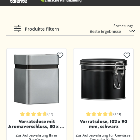
Einfache Handhabung
Sortierung:
Produkte filtern
(37)
(173)
Durchschnittliche Bewertung von 4.7 von 5 Sternen
Durchschnittliche Bewertung von 4.
Vorratsdose mit
Vorratsdose, 102 x 90
Aromaverschluss, 80 x 80
mm, schwarz
x 103 mm, silbermatt
Zur Aufbewahrung Ihrer
Zur Aufbewahrung für Gewürze,
Gewürze
Tee oder Kaffee