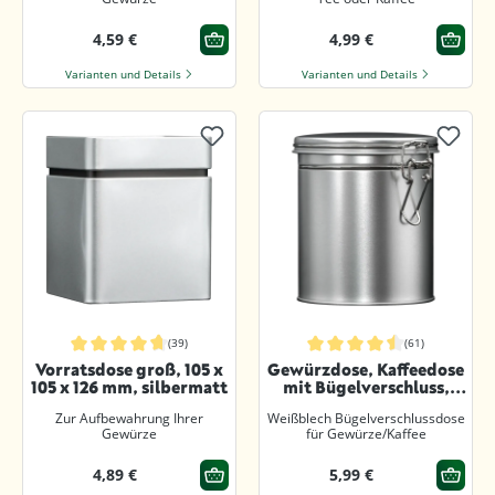
4,59 €
4,99 €
Varianten und Details
Varianten und Details
(39)
(61)
Durchschnittliche Bewertung von 4.7 von 5 Sternen
Durchschnittliche Bewertung von 4.
Vorratsdose groß, 105 x
Gewürzdose, Kaffeedose
105 x 126 mm, silbermatt
mit Bügelverschluss,
rund, 102 x 122 mm
Zur Aufbewahrung Ihrer
Weißblech Bügelverschlussdose
Gewürze
für Gewürze/Kaffee
4,89 €
5,99 €