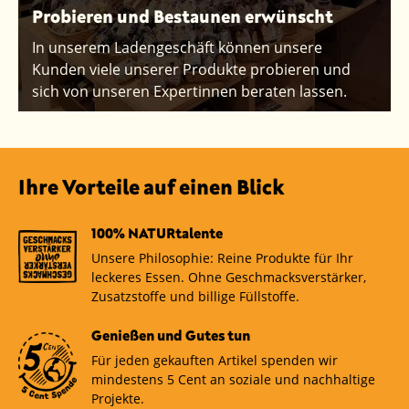
Probieren und Bestaunen erwünscht
In unserem Ladengeschäft können unsere
Kunden viele unserer Produkte probieren und
sich von unseren Expertinnen beraten lassen.
Ihre Vorteile auf einen Blick
100% NATURtalente
Unsere Philosophie: Reine Produkte für Ihr
leckeres Essen. Ohne Geschmacksverstärker,
Zusatzstoffe und billige Füllstoffe.
Genießen und Gutes tun
Für jeden gekauften Artikel spenden wir
mindestens 5 Cent an soziale und nachhaltige
Projekte.