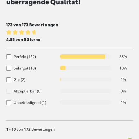
überragende Qualität!
173 von 173 Bewertungen
Durchschnittliche Bewertung von 4.8 von 5 Sternen
4.85 von 5 Sterne
Perfekt (152)
88%
Sehr gut (18)
10%
Gut (2)
1%
Akzeptierbar (0)
0%
Unbefriedigend (1)
1%
1
-
10
von
173
Bewertungen