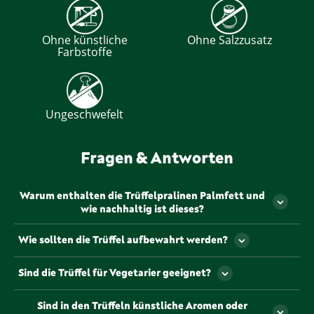
Ohne künstliche
Ohne Salzzusatz
Farbstoffe
Ungeschwefelt
Fragen & Antworten
Warum enthalten die Trüffelpralinen Palmfett und
wie nachhaltig ist dieses?
Die La Praline Trüffel enthalten pflanzliches Fett aus
Wie sollten die Trüffel aufbewahrt werden?
Kokosnuss und RSPO-zertifiziertem Palmkernöl.
Dieses stammt aus kontrolliertem Anbau, der nach
Die Trüffelpralinen sollten kühl, trocken und
Sind die Trüffel für Vegetarier geeignet?
den strengen Anforderungen des Roundtable on
lichtgeschützt gelagert werden – idealerweise bei
Sustainable Palm Oil (RSPO) erfolgt. Der Hersteller
Temperaturen zwischen 15 °C und 20 °C. Eine
Ja, die La Praline Trüffelpralinen sind für Vegetarier
verpflichtet sich zu einem kontinuierlichen
Sind in den Trüffeln künstliche Aromen oder
Lagerung im Kühlschrank ist nicht notwendig, kann
geeignet. Sie enthalten keine Gelatine oder andere