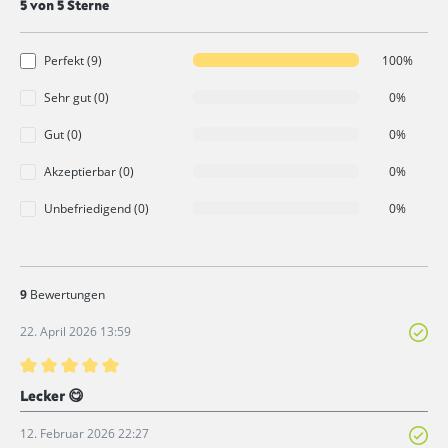
Durchschnittliche Bewertung von 5 von 5 Sternen
5 von 5 Sterne
Perfekt (9)
100%
Sehr gut (0)
0%
Gut (0)
0%
Akzeptierbar (0)
0%
Unbefriedigend (0)
0%
9
Bewertungen
22. April 2026 13:59
Bewertung mit 5 von 5 Sternen
Lecker 😋
12. Februar 2026 22:27