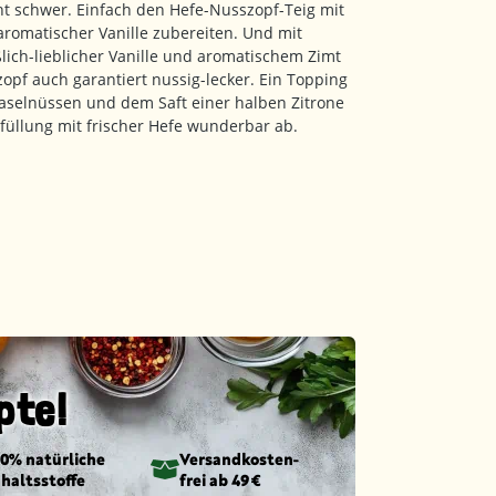
ht schwer. Einfach den Hefe-Nusszopf-Teig mit
 aromatischer Vanille zubereiten. Und mit
ich-lieblicher Vanille und aromatischem Zimt
zopf auch garantiert nussig-lecker. Ein Topping
aselnüssen und dem Saft einer halben Zitrone
füllung mit frischer Hefe wunderbar ab.
pte!
00% natürliche
Versandkosten­
nhaltsstoffe
frei ab 49 €