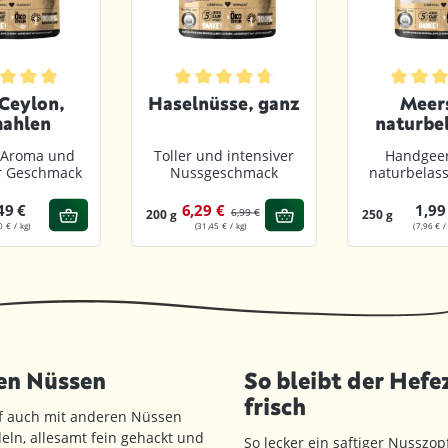
von 5 Sternen
chnittliche Bewertung von 4.9 von 5 Sternen
Durchschnittliche Bewertung von 4.8 vo
Durchsch
Ceylon,
Haselnüsse, ganz
Meer
ahlen
naturbe
gema
Aroma und
Toller und intensiver
Handgeer
er Geschmack
Nussgeschmack
naturbelass
49 €
6,29 €
1,99
6,99 €
200 g
250 g
0 € / kg)
(31,45 € / kg)
(7,96 € /
en Nüssen
So bleibt der Hefe
frisch
f auch mit anderen Nüssen
eln, allesamt fein gehackt und
So lecker ein saftiger Nusszop