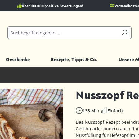
Über 100.000 positive Bewertungen!
Versandkostenf
Geschenke
Rezepte, Tipps & Co.
Unsere 
Nusszopf R
135 Min.
Einfach
Das Nusszopf-Rezept beeindru
Geschmack, sondern auch durch
Nussfüllung für Hefezopf im I