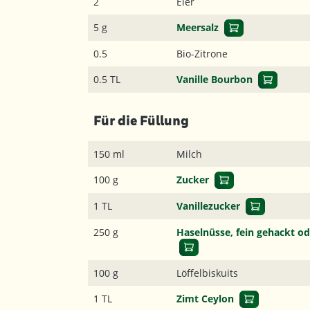
2
Eier
5 g
Meersalz
0.5
Bio-Zitrone
0.5 TL
Vanille Bourbon
Für die Füllung
150 ml
Milch
100 g
Zucker
1 TL
Vanillezucker
250 g
Haselnüsse, fein gehackt o
100 g
Löffelbiskuits
1 TL
Zimt Ceylon