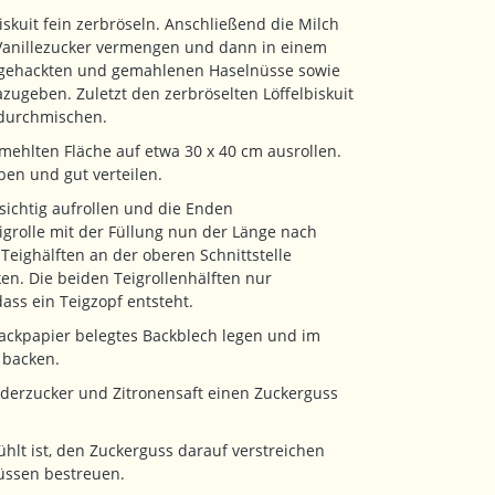
biskuit fein zerbröseln. Anschließend die Milch
anillezucker vermengen und dann in einem
 gehackten und gemahlenen Haselnüsse sowie
azugeben. Zuletzt den zerbröselten Löffelbiskuit
 durchmischen.
emehlten Fläche auf etwa 30 x 40 cm ausrollen.
ben und gut verteilen.
sichtig aufrollen und die Enden
rolle mit der Füllung nun der Länge nach
Teighälften an der oberen Schnittstelle
n. Die beiden Teigrollenhälften nur
ass ein Teigzopf entsteht.
Backpapier belegtes Backblech legen und im
 backen.
uderzucker und Zitronensaft einen Zuckerguss
lt ist, den Zuckerguss darauf verstreichen
üssen bestreuen.