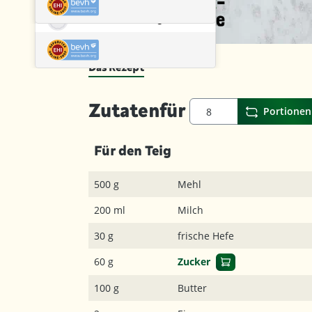
Das Rezept
Zutaten
für
Portionen
Für den Teig
500 g
Mehl
200 ml
Milch
30 g
frische Hefe
60 g
Zucker
100 g
Butter