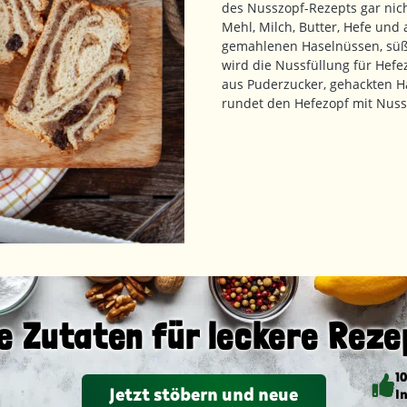
des Nusszopf-Rezepts gar nic
Mehl, Milch, Butter, Hefe und
gemahlenen Haselnüssen, süßl
wird die Nussfüllung für Hefe
aus Puderzucker, gehackten H
rundet den Hefezopf mit Nuss
e Zutaten für leckere Reze
1
Jetzt stöbern und neue
I