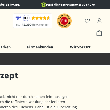
rei ab 49€ (DE)
Persönliche Beratung 0421-30 644 70
Marken
Firmenkunden
Wir vor Ort
ezept
ckt nicht nur durch seinen fein-nussigen
 die raffinierte Wicklung der leckeren
nneren des Kuchens. Dabei ist die Zubereitung