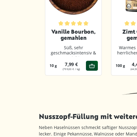
9 von 5 Sternen
chschnittliche Bewertung von 4.9 von 5 Sternen
Durchschnittliche Bewertung von 4.8 
Durchs
rauner
Vanille Bourbon,
Zimt 
ohrzucker
gemahlen
gem
auritius
t typischer
Süß, sehr
Warmes 
ramellnote
geschmacksintensiv &
herrlich
ergiebig
2,49 €
7,99 €
4,
10 g
100 g
(4,98 € / kg)
(799,00 € / kg)
(44,9
Nusszopf-Füllung mit weiter
Neben Haselnüssen schmeckt saftiger Nusszop
lecker. Einige Pekannüsse, Walnüsse oder Mand