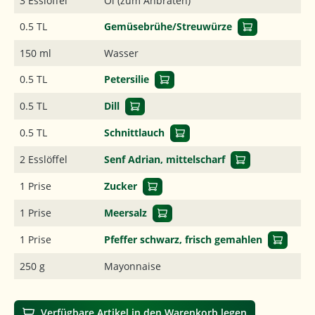
3 Esslöffel
Öl (zum Anbraten)
0.5 TL
Gemüsebrühe/Streuwürze
150 ml
Wasser
0.5 TL
Petersilie
0.5 TL
Dill
0.5 TL
Schnittlauch
2 Esslöffel
Senf Adrian, mittelscharf
1 Prise
Zucker
1 Prise
Meersalz
1 Prise
Pfeffer schwarz, frisch gemahlen
250 g
Mayonnaise
Verfügbare Artikel in den Warenkorb legen