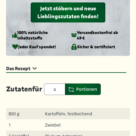
Jetzt stöbern und neue
Lieblingszutaten finden!
100% natürliche
Versandkosten­frei ab
Inhaltsstoffe
49 €
Jeder Kauf spendet!
Sicher & zertifiziert
Das Rezept
Zutaten
für
Portionen
800 g
Kartoffeln, festkochend
1
Zwiebel