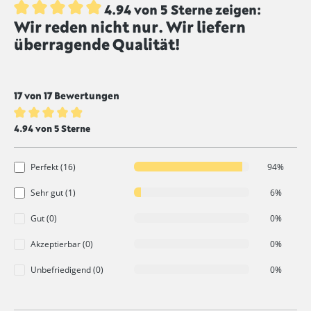
4.94 von 5 Sterne zeigen:
Wir reden nicht nur. Wir liefern
Durchschnittliche Bewertung von 4.9 von 5 Sternen
überragende Qualität!
17 von 17 Bewertungen
Durchschnittliche Bewertung von 4.9 von 5 Sternen
4.94 von 5 Sterne
Perfekt (16)
94%
Sehr gut (1)
6%
Gut (0)
0%
Akzeptierbar (0)
0%
Unbefriedigend (0)
0%