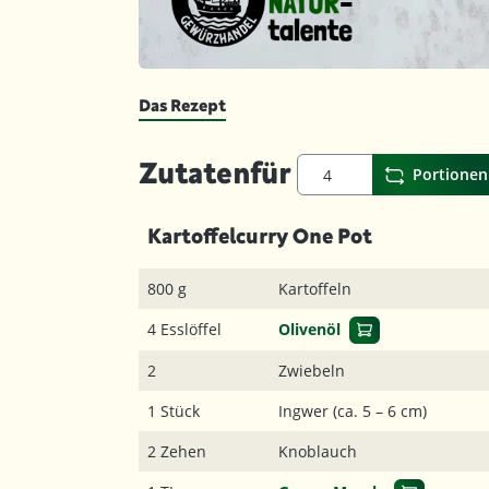
Das Rezept
Zutaten
für
Portionen
Kartoffelcurry One Pot
800 g
Kartoffeln
4 Esslöffel
Olivenöl
2
Zwiebeln
1 Stück
Ingwer (ca. 5 – 6 cm)
2 Zehen
Knoblauch