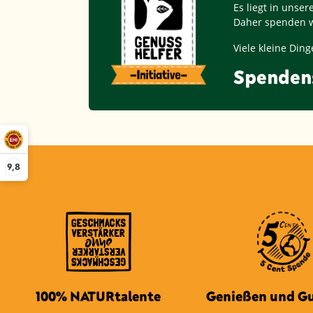
Es liegt in unse
Daher spenden w
Viele kleine Di
Spenden
9,8
100% NATURtalente
Genießen und Gu