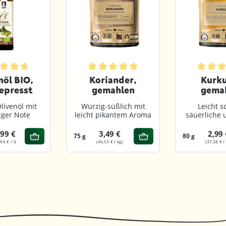
von 5 Sternen
chnittliche Bewertung von 4.8 von 5 Sternen
Durchschnittliche Bewertung von 4.9 vo
Durchsch
nöl BIO,
Koriander,
Kurk
epresst
gemahlen
gema
livenöl mit
Würzig-süßlich mit
Leicht s
iger Note
leicht pikantem Aroma
säuerliche 
Not
,99 €
3,49 €
2,99 
75 g
80 g
,96 € / l)
(46,53 € / kg)
(37,38 € /