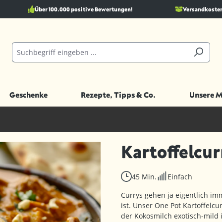
Über 100.000 positive Bewertungen!
Versandkostenf
Geschenke
Rezepte, Tipps & Co.
Unsere 
Kartoffelcu
45 Min.
Einfach
Currys gehen ja eigentlich im
ist. Unser One Pot Kartoffelcu
der Kokosmilch exotisch-mild 