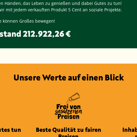
ren Händen, das Leben zu genießen und dabei Gutes zu tun!
ir mit jedem verkauften Produkt
5 Cent
an soziale Projekte.
nge können Großes bewegen!
stand
212.922,26 €
Unsere Werte auf einen Blick
tes tun
Beste Qualität zu fairen
Inha
Preisen