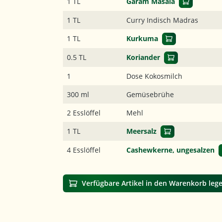
1 TL
Garam Masala
1 TL
Curry Indisch Madras
1 TL
Kurkuma
0.5 TL
Koriander
1
Dose Kokosmilch
300 ml
Gemüsebrühe
2 Esslöffel
Mehl
1 TL
Meersalz
4 Esslöffel
Cashewkerne, ungesalzen
Verfügbare Artikel in den Warenkorb leg