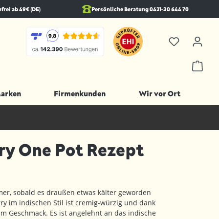
rei ab 49€ (DE)
Persönliche Beratung 0421-30 644 70
Marken
Firmenkunden
Wir vor Ort
rry One Pot Rezept
mer, sobald es draußen etwas kälter geworden
rry im indischen Stil ist cremig-würzig und dank
im Geschmack. Es ist angelehnt an das indische