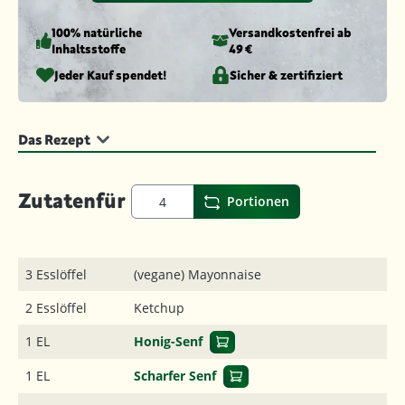
100% natürliche
Versandkosten­frei ab
Inhaltsstoffe
49 €
Jeder Kauf spendet!
Sicher & zertifiziert
Das Rezept
Zutaten
für
Portionen
3 Esslöffel
(vegane) Mayonnaise
2 Esslöffel
Ketchup
1 EL
Honig-Senf
1 EL
Scharfer Senf