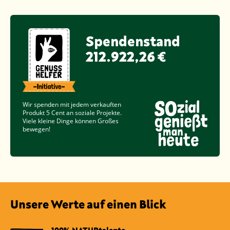
Spendenstand
212.922,26 €
Wir spenden mit jedem verkauften
Produkt
5 Cent
an soziale Projekte.
Viele kleine Dinge können Großes
bewegen!
Unsere Werte auf einen Blick