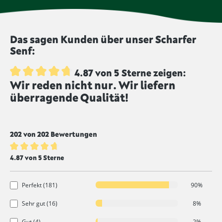
wurden nicht bestrahlt und werden von uns
geschwefelt, um die Haltbarkeit zu verlängern und
unbestrahlt angeboten.
dem Produkt eine intensivere Farbe zu geben.
Lebensmittel, die mit diesem Symbol
Das sagen Kunden über unser Scharfer
gekennzeichnet sind, werden ungeschwefelt
Senf:
produziert.
4.87 von 5 Sterne zeigen:
Wir reden nicht nur. Wir liefern
Durchschnittliche Bewertung von 4.8 von 5 Sternen
überragende Qualität!
202 von 202 Bewertungen
Durchschnittliche Bewertung von 4.8 von 5 Sternen
4.87 von 5 Sterne
Perfekt (181)
90%
Sehr gut (16)
8%
Gut (4)
2%