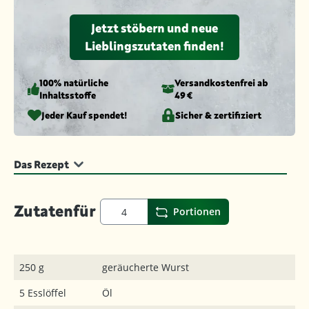
Jetzt stöbern und neue
Lieblingszutaten finden!
100% natürliche
Versandkosten­frei ab
Inhaltsstoffe
49 €
Jeder Kauf spendet!
Sicher & zertifiziert
Das Rezept
Zutaten
für
Portionen
250 g
geräucherte Wurst
5 Esslöffel
Öl