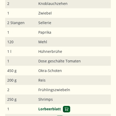
2
Knoblauchzehen
1
Zwiebel
2 Stangen
Sellerie
1
Paprika
120
Mehl
1 l
Hühnerbrühe
1
Dose geschälte Tomaten
450 g
Okra-Schoten
200 g
Reis
2
Frühlingszwiebeln
250 g
Shrimps
1
Lorbeerblatt