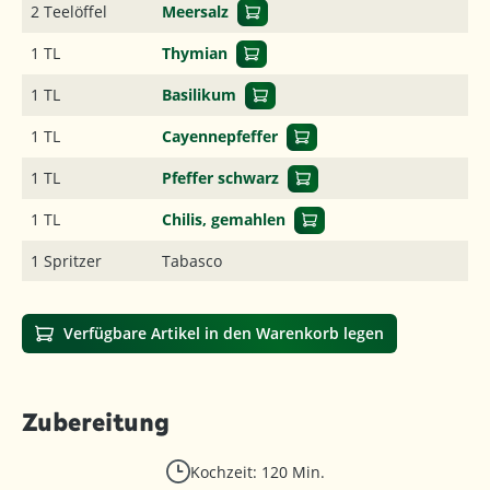
2 Teelöffel
Meersalz
1 TL
Thymian
1 TL
Basilikum
1 TL
Cayennepfeffer
1 TL
Pfeffer schwarz
1 TL
Chilis, gemahlen
1 Spritzer
Tabasco
Verfügbare Artikel in den Warenkorb legen
Zubereitung
Kochzeit: 120 Min.