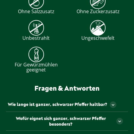
Ohne Salzzusatz
Ohne Zuckerzusatz
Unbestrahlt
Ungeschwefelt
Für Gewürzmühlen
geeignet
Fragen & Antworten
Wie lange ist ganzer, schwarzer Pfeffer haltbar?
Ganzer, schwarzer Pfeffer kann bei richtiger
Wofür eignet sich ganzer, schwarzer Pfeffer
Lagerung bis zu 3 Jahre haltbar bleiben. Um das
besonders?
Aroma optimal zu bewahren, sollte er in einem
luftdichten Behälter, kühl, trocken und
Ganzer, schwarzer Pfeffer eignet sich hervorragend