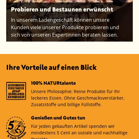
Probieren und Bestaunen erwünscht
In unserem Ladengeschäft können unsere
Kunden viele unserer Produkte probieren und
sich von unseren Expertinnen beraten lassen.
Ihre Vorteile auf einen Blick
100% NATURtalente
Unsere Philosophie: Reine Produkte für Ihr
leckeres Essen. Ohne Geschmacksverstärker,
Zusatzstoffe und billige Füllstoffe.
Genießen und Gutes tun
Für jeden gekauften Artikel spenden wir
mindestens 5 Cent an soziale und nachhaltige