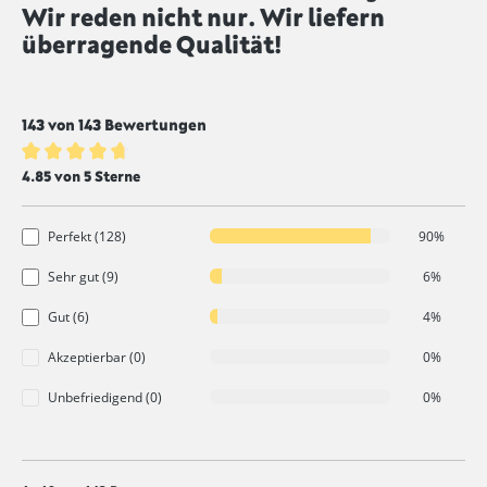
Wir reden nicht nur. Wir liefern
Durchschnittliche Bewertung von 4.8 von 5 Sternen
überragende Qualität!
143 von 143 Bewertungen
Durchschnittliche Bewertung von 4.8 von 5 Sternen
4.85 von 5 Sterne
Perfekt (128)
90%
Sehr gut (9)
6%
Gut (6)
4%
Akzeptierbar (0)
0%
Unbefriedigend (0)
0%