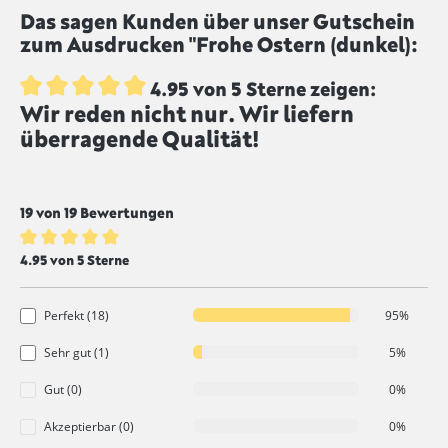
Das sagen Kunden über unser Gutschein
zum Ausdrucken "Frohe Ostern (dunkel):
4.95 von 5 Sterne zeigen:
Wir reden nicht nur. Wir liefern
Durchschnittliche Bewertung von 4.9 von 5 Sternen
überragende Qualität!
19 von 19 Bewertungen
Durchschnittliche Bewertung von 4.9 von 5 Sternen
4.95 von 5 Sterne
Perfekt (18)
95%
Sehr gut (1)
5%
Gut (0)
0%
Akzeptierbar (0)
0%