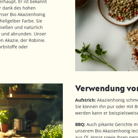
rhaupt. Er ist bekannt
r dank des hohen
nser Bio Akazienhonig
hellgelber Farbe. Sie
ießen und natürlich
rn und abrunden. Unser
 Akazie, der Robinie.
arbstoffe oder
Verwendung von
Aufstrich:
Akazienhonig schmec
Sie können ihn pur oder mit B
werden kann er beispielsweis
BBQ:
Auch pikante Gerichte mi
unserem Bio Akazienhonig leck
aus Öl, Honig sowie Ihren per