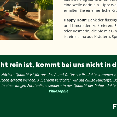
eine Weile darin ein. Tipp: W
erhalten Sie eine herrliche Kr
Happy Hour:
Dank der flüssige
und Limonaden zu kreieren. Er
oder Rosmarin, die Sie mit Gi
ist eine Limo aus Kräutern, S
ht rein ist, kommt bei uns nicht in d
ug: Höchste Qualität ist für uns das A und O. Unsere Produkte stammen v
chen gerecht werden. Außerdem verzichten wir auf billige Füllstoffe. D
 in einer langen Zutatenliste, sondern in der Qualität der Rohprodukte
Philosophie
F