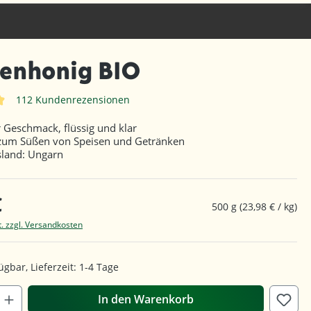
enhonig BIO
112 Kundenrezensionen
iche Bewertung von 4.9 von 5 Sternen
r Geschmack, flüssig und klar
 zum Süßen von Speisen und Getränken
sland: Ungarn
€
500 g
(23,98 € / kg)
t. zzgl. Versandkosten
ügbar, Lieferzeit: 1-4 Tage
In den Warenkorb