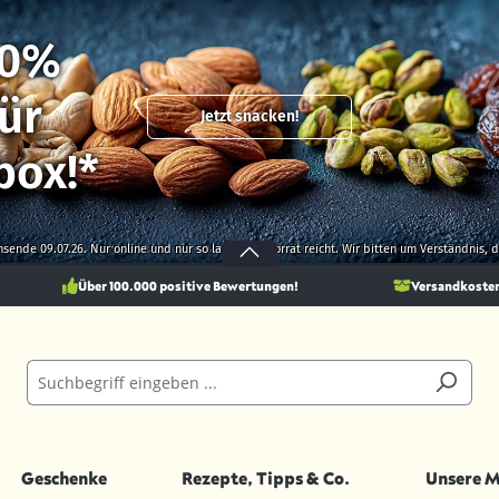
10%
ür
Jetzt snacken!
box!*
onsende 09.07.26. Nur online und nur so lange der Vorrat reicht. Wir bitten um Verständnis,
Über 100.000 positive Bewertungen!
Versandkostenf
Geschenke
Rezepte, Tipps & Co.
Unsere 