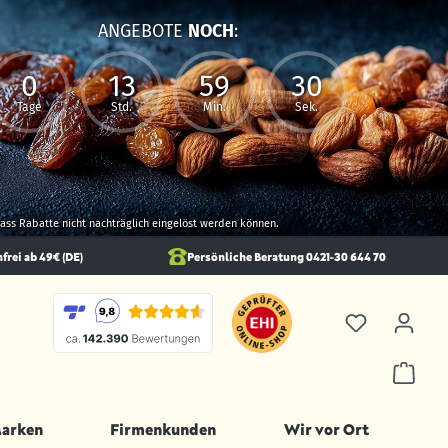
ANGEBOTE
NOCH
:
0
13
59
28
Tage
Std.
Min.
Sek.
 dass Rabatte nicht nachträglich eingelöst werden können.
rei ab 49€ (DE)
Persönliche Beratung 0421-30 644 70
Marken
Firmenkunden
Wir vor Ort