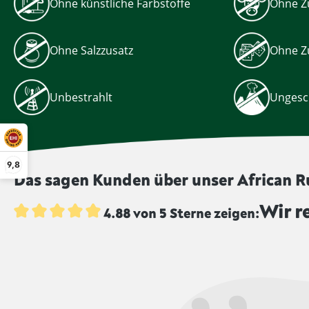
Ohne künstliche Farbstoffe
Ohne Z
Ohne Salzzusatz
Ohne Z
Unbestrahlt
Ungesc
9,8
Das sagen Kunden über unser African 
Wir r
4.88 von 5 Sterne zeigen:
Durchschnittliche Bewertung von 4.8 von 5 Sternen