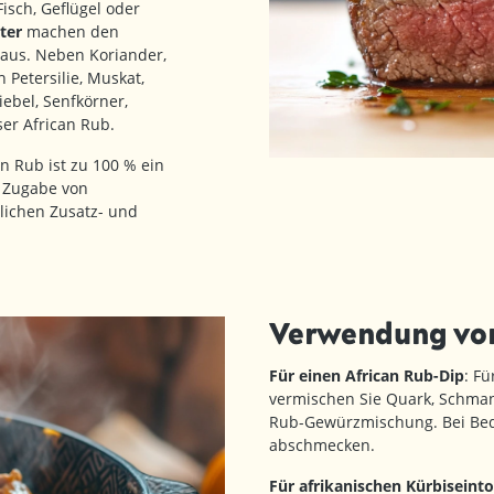
isch, Geflügel oder
ter
machen den
aus. Neben Koriander,
 Petersilie, Muskat,
ebel, Senfkörner,
er African Rub.
 Rub ist zu 100 % ein
e Zugabe von
lichen Zusatz- und
Verwendung von
Für einen African Rub-Dip
: Fü
vermischen Sie Quark, Schmand
Rub-Gewürzmischung. Bei Bedar
abschmecken.
Für afrikanischen Kürbiseinto