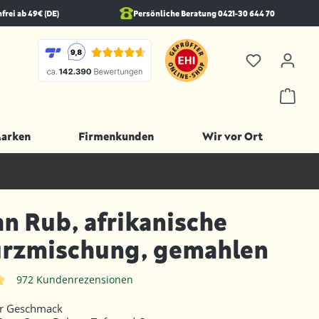
rei ab 49€ (DE)
Persönliche Beratung 0421-30 644 70
Marken
Firmenkunden
Wir vor Ort
an Rub, afrikanische
rzmischung, gemahlen
972 Kundenrezensionen
iche Bewertung von 4.8 von 5 Sternen
er Geschmack