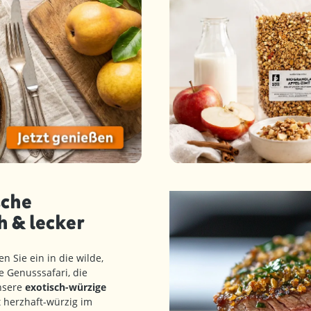
sche
 & lecker
 Sie ein in die wilde,
e Genusssafari, die
unsere
exotisch-würzige
 herzhaft-würzig im