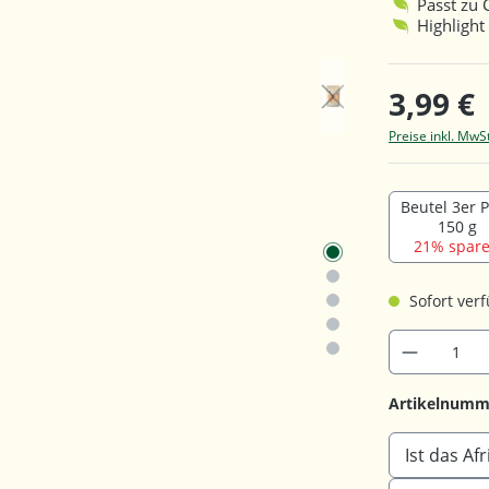
Passt zu 
Highlight
3,99 €
Preise inkl. MwS
Beutel 3er 
150 g
21% spare
Sofort verf
Artikelnumm
Ist das Af