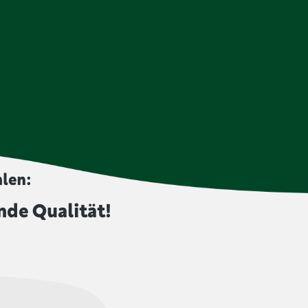
len:
nde Qualität!