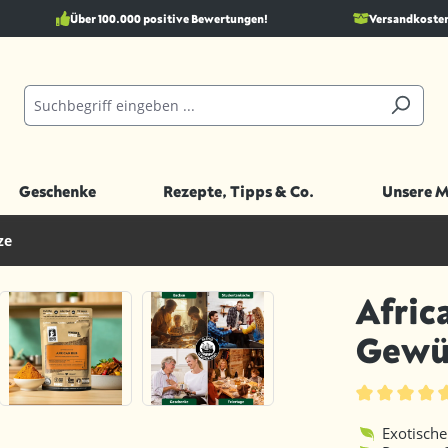
Über 100.000 positive Bewertungen!
Versandkostenf
Geschenke
Rezepte, Tipps & Co.
Unsere 
ze
Afric
Gewü
Durchschnittl
Exotisch