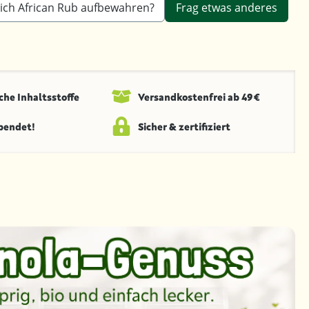
e ich African Rub aufbewahren?
Frag etwas anderes
che Inhaltsstoffe
Versandkosten­frei ab 49 €
spendet!
Sicher & zertifiziert