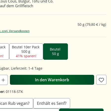
Cous Cous, Bulgur, Tofu und Co.
 auf dem Grillfleisch
50 g
(79,80 € / kg)
t. zzgl. Versandkosten
Pack
Beutel 10er Pack
Beutel
500 g
50 g
n!
41% sparen!
ügbar, Lieferzeit: 1-4 Tage
In den Warenkorb
er:
01118-STK
rican Rub vegan?
Enthält es Senf?