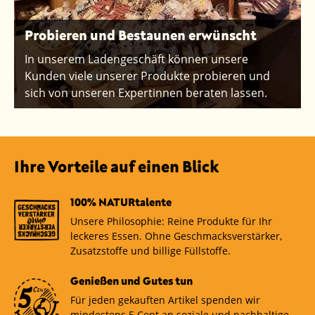
Probieren und Bestaunen erwünscht
In unserem Ladengeschäft können unsere
Kunden viele unserer Produkte probieren und
sich von unseren Expertinnen beraten lassen.
Ihre Vorteile auf einen Blick
100% NATURtalente
Unsere Philosophie: Reine Produkte für Ihr
leckeres Essen. Ohne Geschmacksverstärker,
Zusatzstoffe und billige Füllstoffe.
Genießen und Gutes tun
Für jeden gekauften Artikel spenden wir
mindestens 5 Cent an soziale und nachhaltige