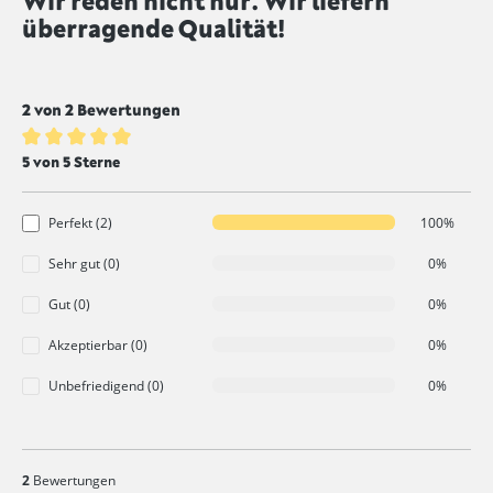
Wir reden nicht nur. Wir liefern
überragende Qualität!
2 von 2 Bewertungen
Durchschnittliche Bewertung von 5 von 5 Sternen
5 von 5 Sterne
Perfekt (2)
100%
Sehr gut (0)
0%
Gut (0)
0%
Akzeptierbar (0)
0%
Unbefriedigend (0)
0%
2
Bewertungen