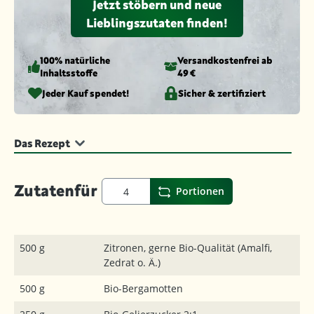
Jetzt stöbern und neue
Lieblingszutaten finden!
100% natürliche
Versandkosten­frei ab
Inhaltsstoffe
49 €
Jeder Kauf spendet!
Sicher & zertifiziert
Das Rezept
Zutaten
für
Portionen
500 g
Zitronen, gerne Bio-Qualität (Amalfi,
Zedrat o. Ä.)
500 g
Bio-Bergamotten