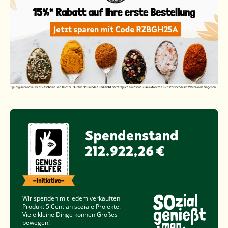
Spendenstand
212.922,26 €
Wir spenden mit jedem verkauften
Produkt
5 Cent
an soziale Projekte.
Viele kleine Dinge können Großes
bewegen!