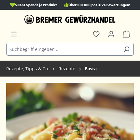
5 Cent Spende je Produkt
Über 100.000 positive Bewertungen!
alt springen
Rezepte, Tipps & Co.
Rezepte
Pasta
Bildergalerie überspringen