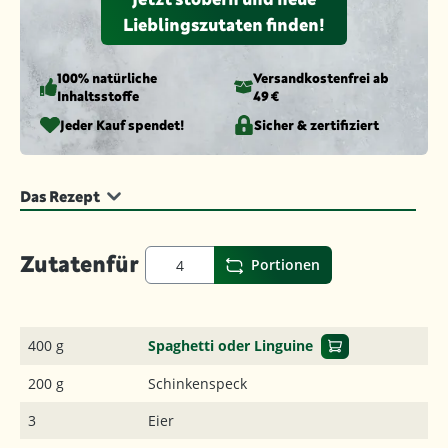
Lieblingszutaten finden!
100% natürliche
Versandkosten­frei ab
Inhaltsstoffe
49 €
Jeder Kauf spendet!
Sicher & zertifiziert
Das Rezept
Zutaten
für
Portionen
400 g
Spaghetti oder Linguine
200 g
Schinkenspeck
3
Eier