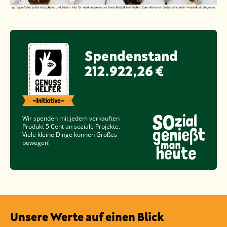
Spendenstand
212.922,26 €
Wir spenden mit jedem verkauften
Produkt
5 Cent
an soziale Projekte.
Viele kleine Dinge können Großes
bewegen!
Unsere Werte auf einen Blick