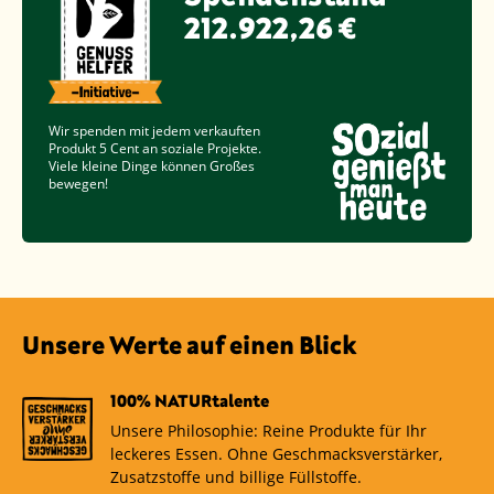
212.922,26 €
Wir spenden mit jedem verkauften
Produkt
5 Cent
an soziale Projekte.
Viele kleine Dinge können Großes
bewegen!
Unsere Werte auf einen Blick
100% NATURtalente
Unsere Philosophie: Reine Produkte für Ihr
leckeres Essen. Ohne Geschmacksverstärker,
Zusatzstoffe und billige Füllstoffe.