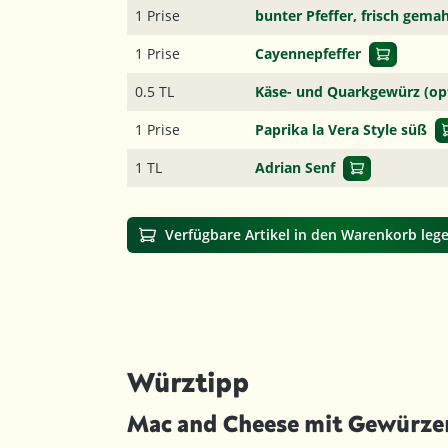
1 Prise
bunter Pfeffer, frisch gema
1 Prise
Cayennepfeffer
0.5 TL
Käse- und Quarkgewürz (opt
1 Prise
Paprika la Vera Style süß
1 TL
Adrian Senf
Verfügbare Artikel in den Warenkorb leg
Würztipp
Mac and Cheese mit Gewürze