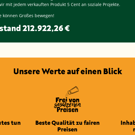
ir mit jedem verkauften Produkt
5 Cent
an soziale Projekte.
nge können Großes bewegen!
stand
212.922,26 €
Unsere Werte auf einen Blick
tes tun
Beste Qualität zu fairen
Inha
Preisen