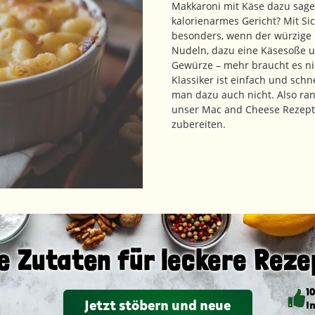
Makkaroni mit Käse dazu sagen.
kalorienarmes Gericht? Mit Sic
besonders, wenn der würzige 
Nudeln, dazu eine Käsesoße u
Gewürze – mehr braucht es ni
Klassiker ist einfach und sch
man dazu auch nicht. Also ra
unser Mac and Cheese Rezept
zubereiten.
e Zutaten für leckere Reze
1
Jetzt stöbern und neue
I