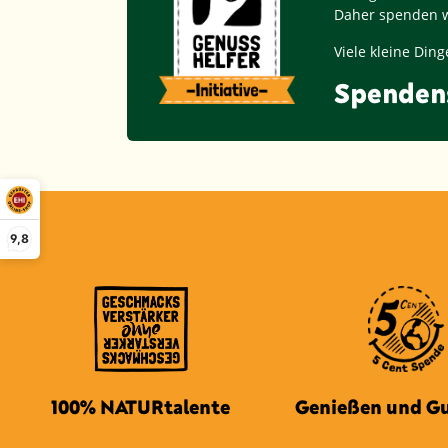
Daher spenden w
Viele kleine Di
Spenden
9,8
100% NATURtalente
Genießen und Gu