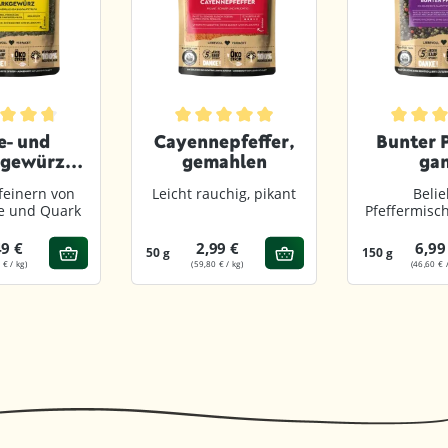
von 5 Sternen
chnittliche Bewertung von 4.7 von 5 Sternen
Durchschnittliche Bewertung von 4.9 vo
Durchsch
e- und
Cayennepfeffer,
Bunter P
gewürz,
gemahlen
ga
ahlen
feinern von
Leicht rauchig, pikant
Belie
se und Quark
Pfeffermisc
Sorten P
49 €
2,99 €
6,99
50 g
150 g
 € / kg)
(59,80 € / kg)
(46,60 € /