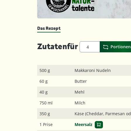
Das Rezept
Zutaten
für
Portionen
500 g
Makkaroni Nudeln
60 g
Butter
40 g
Mehl
750 ml
Milch
350 g
Käse (Cheddar, Parmesan od
1 Prise
Meersalz