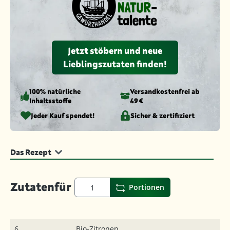
Jetzt stöbern und neue
Lieblingszutaten finden!
100% natürliche
Versandkosten­frei ab
Inhaltsstoffe
49 €
Jeder Kauf spendet!
Sicher & zertifiziert
Das Rezept
Zutaten
für
Portionen
6
Bio-Zitronen