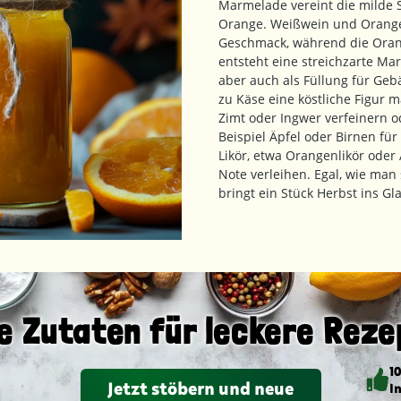
Marmelade vereint die milde S
Orange. Weißwein und Orangen
Geschmack, während die Orang
entsteht eine streichzarte Mar
aber auch als Füllung für Gebä
zu Käse eine köstliche Figur 
Zimt oder Ingwer verfeinern 
Beispiel Äpfel oder Birnen f
Likör, etwa Orangenlikör ode
Note verleihen. Egal, wie ma
bringt ein Stück Herbst ins Gla
e Zutaten für leckere Reze
1
Jetzt stöbern und neue
I