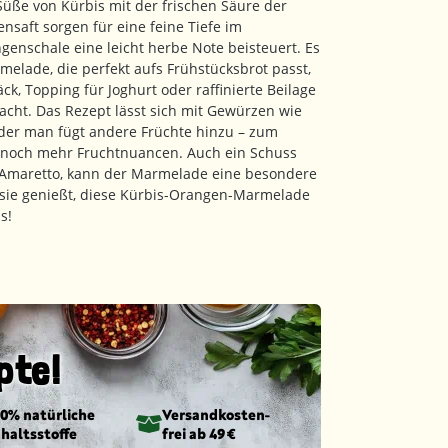
üße von Kürbis mit der frischen Säure der
saft sorgen für eine feine Tiefe im
enschale eine leicht herbe Note beisteuert. Es
melade, die perfekt aufs Frühstücksbrot passt,
ck, Topping für Joghurt oder raffinierte Beilage
macht. Das Rezept lässt sich mit Gewürzen wie
oder man fügt andere Früchte hinzu – zum
ür noch mehr Fruchtnuancen. Auch ein Schuss
r Amaretto, kann der Marmelade eine besondere
n sie genießt, diese Kürbis-Orangen-Marmelade
s!
pte!
00% natürliche
Versandkosten­
nhaltsstoffe
frei ab 49 €