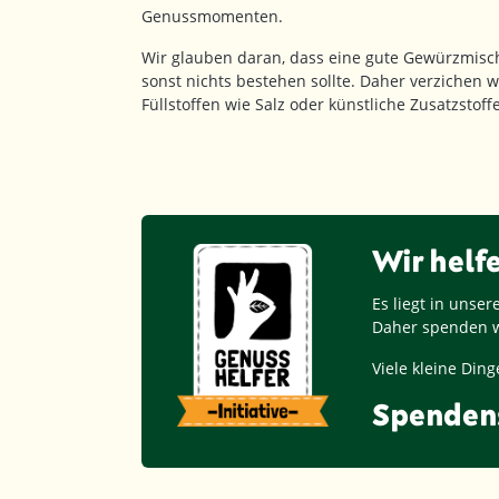
Genussmomenten.
Wir glauben daran, dass eine gute Gewürzmisc
sonst nichts bestehen sollte. Daher verzichen w
Füllstoffen wie Salz oder künstliche Zusatzstof
Wir helf
Es liegt in unse
Daher spenden w
Viele kleine Di
Spenden