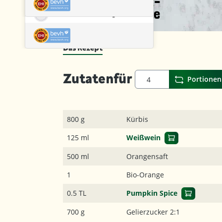
Das Rezept
Zutaten
für
Portionen
800 g
Kürbis
125 ml
Weißwein
500 ml
Orangensaft
1
Bio-Orange
0.5 TL
Pumpkin Spice
700 g
Gelierzucker 2:1