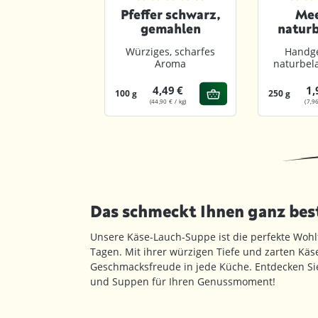
Durchschnittliche Bewertung von 4.9 
Durchs
Pfeffer schwarz,
Mee
gemahlen
naturb
gem
Würziges, scharfes
Handge
Aroma
naturbel
4,49 €
1,
100 g
250 g
(44,90 € / kg)
(7,96
Das schmeckt Ihnen ganz be
Unsere Käse-Lauch-Suppe ist die perfekte Wohl
Tagen. Mit ihrer würzigen Tiefe und zarten Käs
Geschmacksfreude in jede Küche. Entdecken Sie
und Suppen für Ihren Genussmoment!