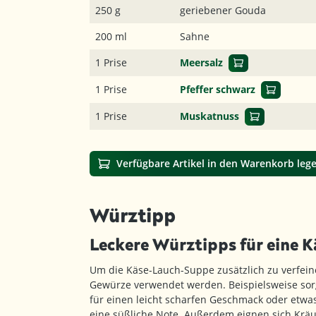
250 g
geriebener Gouda
200 ml
Sahne
1 Prise
Meersalz
1 Prise
Pfeffer schwarz
1 Prise
Muskatnuss
Verfügbare Artikel in den Warenkorb leg
Würztipp
Leckere Würztipps für eine 
Um die Käse-Lauch-Suppe zusätzlich zu verfei
Gewürze verwendet werden. Beispielsweise sorg
für einen leicht scharfen Geschmack oder etwa
eine süßliche Note. Außerdem eignen sich Kräut