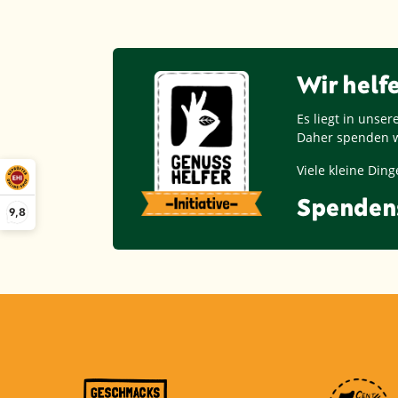
Wir helf
Es liegt in unse
Daher spenden w
Viele kleine Di
Spenden
9,8