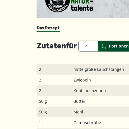
Das Rezept
Zutaten
für
Portionen
2
mittelgroße Lauchstangen
2
Zwiebeln
2
Knoblauchzehen
50 g
Butter
50 g
Mehl
1 l
Gemüsebrühe