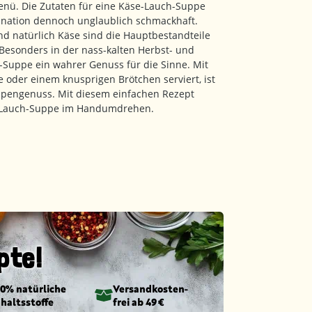
Menü. Die Zutaten für eine Käse-Lauch-Suppe
ination dennoch unglaublich schmackhaft.
d natürlich Käse sind die Hauptbestandteile
 Besonders in der nass-kalten Herbst- und
h-Suppe ein wahrer Genuss für die Sinne. Mit
 oder einem knusprigen Brötchen serviert, ist
ppengenuss. Mit diesem einfachen Rezept
se-Lauch-Suppe im Handumdrehen.
pte!
00% natürliche
Versandkosten­
nhaltsstoffe
frei ab 49 €