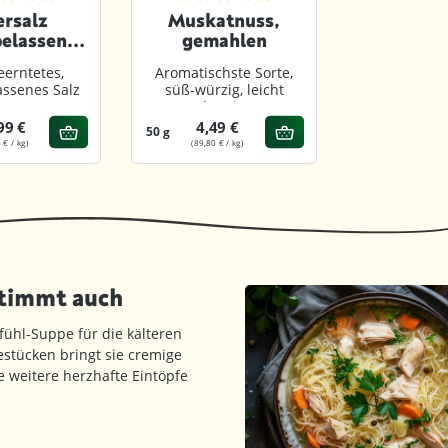
von 5 Sternen
chnittliche Bewertung von 4.8 von 5 Sternen
Durchschnittliche Bewertung von 4.9 vo
rsalz
Muskatnuss,
elassen,
gemahlen
ahlen
erntetes,
Aromatischste Sorte,
assenes Salz
süß-würzig, leicht
harzig
99 €
4,49 €
50 g
 € / kg)
(89,80 € / kg)
stimmt auch
fühl-Suppe für die kälteren
estücken bringt sie cremige
 weitere herzhafte Eintöpfe