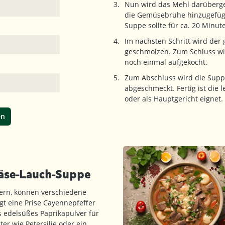
Nun wird das Mehl darüberge
die Gemüsebrühe hinzugefügt
Suppe sollte für ca. 20 Minute
Im nächsten Schritt wird der
geschmolzen. Zum Schluss wi
noch einmal aufgekocht.
Zum Abschluss wird die Suppe
abgeschmeckt. Fertig ist die l
oder als Hauptgericht eignet.
en
Käse-Lauch-Suppe
nern, können verschiedene
t eine Prise Cayennepfeffer
s edelsüßes Paprikapulver für
er wie Petersilie oder ein