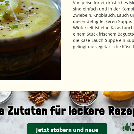
Vorspeise für ein köstliches 
sind einfach und in der Komb
Zwiebeln, Knoblauch, Lauch un
dieser deftig-leckeren Suppe.
Winterzeit ist eine Käse-Lauc
einem Stück frischem Baguette
die Käse-Lauch-Suppe ein Su
gelingt die vegetarische Kä
e Zutaten für leckere Reze
1
Jetzt stöbern und neue
I