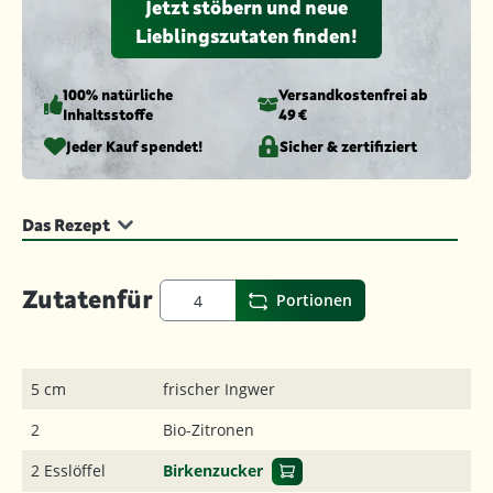
Jetzt stöbern und neue
Lieblingszutaten finden!
100% natürliche
Versandkosten­frei ab
Inhaltsstoffe
49 €
Jeder Kauf spendet!
Sicher & zertifiziert
Das Rezept
Zutaten
für
Portionen
5 cm
frischer Ingwer
2
Bio-Zitronen
2 Esslöffel
Birkenzucker