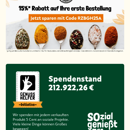
Spendenstand
212.922,26 €
Wir spenden mit jedem verkauften
Produkt
5 Cent
an soziale Projekte.
Viele kleine Dinge können Großes
bewegen!