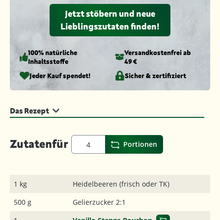
Jetzt stöbern und neue
Lieblingszutaten finden!
100% natürliche
Versandkosten­frei ab
Inhaltsstoffe
49 €
Jeder Kauf spendet!
Sicher & zertifiziert
Das Rezept
Zutaten
für
Portionen
1 kg
Heidelbeeren (frisch oder TK)
500 g
Gelierzucker 2:1