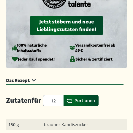
Jetzt stöbern und neue
Lieblingszutaten finden!
100% natürliche
Versandkosten­frei ab
Inhaltsstoffe
49 €
Jeder Kauf spendet!
Sicher & zertifiziert
Das Rezept
Zutaten
für
Portionen
150 g
brauner Kandiszucker