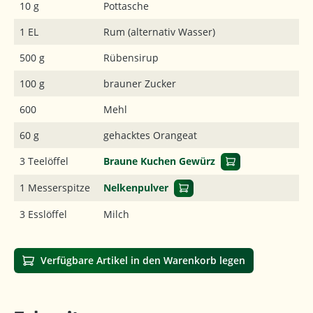
10 g
Pottasche
1 EL
Rum (alternativ Wasser)
500 g
Rübensirup
100 g
brauner Zucker
600
Mehl
60 g
gehacktes Orangeat
3 Teelöffel
Braune Kuchen Gewürz
1 Messerspitze
Nelkenpulver
3 Esslöffel
Milch
Verfügbare Artikel in den Warenkorb legen