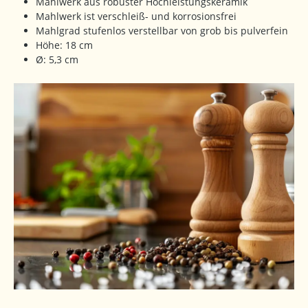
Mahlwerk aus robuster Hochleistungskeramik
Mahlwerk ist verschleiß- und korrosionsfrei
Mahlgrad stufenlos verstellbar von grob bis pulverfein
Höhe: 18 cm
Ø: 5,3 cm