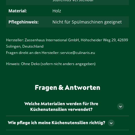
Material:
Holz
Pflegehinweis:
Nicht für Spülmaschinen geeignet
Hersteller: Zassenhaus International GmbH, Höhscheider Weg 29, 42699
Solingen, Deutschland
Fragen direkt an den Hersteller:
service@culinaris.eu
Hinweis: Ohne Deko (sofern nicht anders angegeben)
Fragen & Antworten
Welche Materialien werden für Ihre
Küchenutensilien verwendet?
Unsere Küchenutensilien werden aus hochwertigen,
Wie pflege ich meine Küchenutensilien richtig?
langlebigen Materialien gefertigt, die sorgfältig
ausgewählt wurden, um Ihnen ein optimales
Die Pflege unserer Küchenutensilien hängt vom