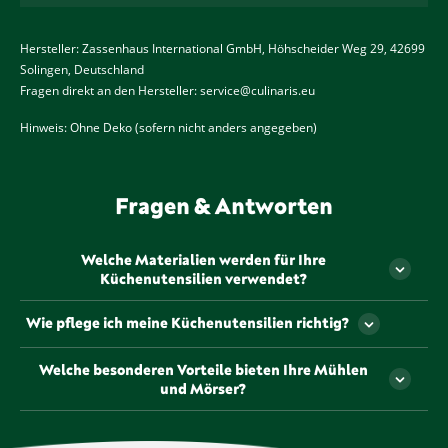
Hersteller: Zassenhaus International GmbH, Höhscheider Weg 29, 42699
Solingen, Deutschland
Fragen direkt an den Hersteller:
service@culinaris.eu
Hinweis: Ohne Deko (sofern nicht anders angegeben)
Fragen & Antworten
Welche Materialien werden für Ihre
Küchenutensilien verwendet?
Unsere Küchenutensilien werden aus hochwertigen,
Wie pflege ich meine Küchenutensilien richtig?
langlebigen Materialien gefertigt, die sorgfältig
ausgewählt wurden, um Ihnen ein optimales
Die Pflege unserer Küchenutensilien hängt vom
Welche besonderen Vorteile bieten Ihre Mühlen
Kocherlebnis zu bieten. Von robustem Edelstahl bis
jeweiligen Material ab. In der Regel sollten sie nach
und Mörser?
hin zu elegantem Glas – wir achten darauf, dass
Gebrauch mit warmem Wasser und einem milden
jedes Material sowohl funktional als auch ästhetisch
Reinigungsmittel gereinigt und gründlich getrocknet
Unsere Mühlen und Mörser sind so konzipiert, dass
ansprechend ist.
werden. Genauere Pflegehinweise finden Sie in der
sie das Beste aus Ihren Gewürzen und Zutaten