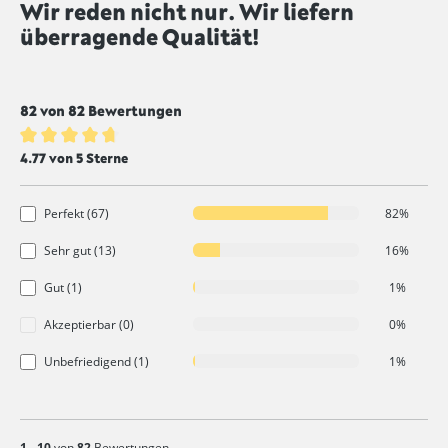
Wir reden nicht nur. Wir liefern
Durchschnittliche Bewertung von 4.7 von 5 Sternen
überragende Qualität!
82 von 82 Bewertungen
Durchschnittliche Bewertung von 4.7 von 5 Sternen
4.77 von 5 Sterne
Perfekt (67)
82%
Sehr gut (13)
16%
Gut (1)
1%
Akzeptierbar (0)
0%
Unbefriedigend (1)
1%
1
-
10
von
82
Bewertungen