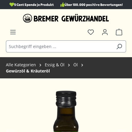
5 Cent Spende je Produkt
Über 100.000 positive Bewertungen!
alt springen
Alle Kategorien
Essig & Öl
Öl
Gewürzöl & Kräuteröl
Bildergalerie überspringen