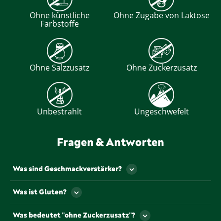
Ohne künstliche
Ohne Zugabe von Laktose
Farbstoffe
Ohne Salzzusatz
Ohne Zuckerzusatz
Unbestrahlt
Ungeschwefelt
Fragen & Antworten
Was sind Geschmackverstärker?
Als Geschmackverstärker werden jene
Was ist Gluten?
Lebensmittelzusatzstoffe bezeichnet, die den
Geschmack und/oder den Geruch eines
Gluten ist ein Eiweiß, dass u.a. natürlicherweise in
Was bedeutet "ohne Zuckerzusatz"?
Lebensmittels verstärken. Gekennzeichnet werden
einigen Getreiden vorkommt.