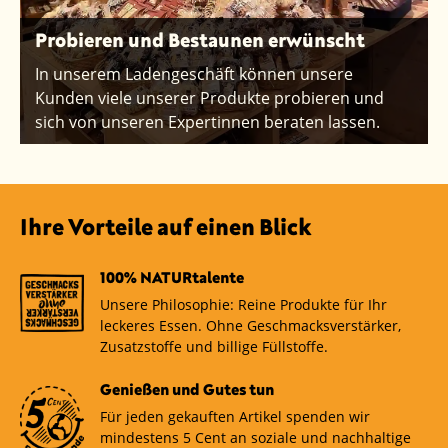
Probieren und Bestaunen erwünscht
In unserem Ladengeschäft können unsere
Kunden viele unserer Produkte probieren und
sich von unseren Expertinnen beraten lassen.
Ihre Vorteile auf einen Blick
100% NATURtalente
Unsere Philosophie: Reine Produkte für Ihr
leckeres Essen. Ohne Geschmacksverstärker,
Zusatzstoffe und billige Füllstoffe.
Genießen und Gutes tun
Für jeden gekauften Artikel spenden wir
mindestens 5 Cent an soziale und nachhaltige