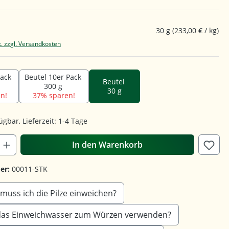
30 g
(233,00 € / kg)
t. zzgl. Versandkosten
Pack
Beutel 10er Pack
Beutel
300 g
30 g
n!
37% sparen!
ügbar, Lieferzeit: 1-4 Tage
In den Warenkorb
er:
00011-STK
muss ich die Pilze einweichen?
das Einweichwasser zum Würzen verwenden?