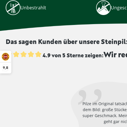
Unbestrahlt
Ungesc
Das sagen Kunden über unsere Steinpil
Wir re
4.9 von 5 Sterne zeigen:
Durchschnittliche Bewertung von 4.9 von 5 Sternen
9,8
Pilze im Original tatsäc
dem Bild: große Stücke
super Geschmack. Mein
geht gar nic