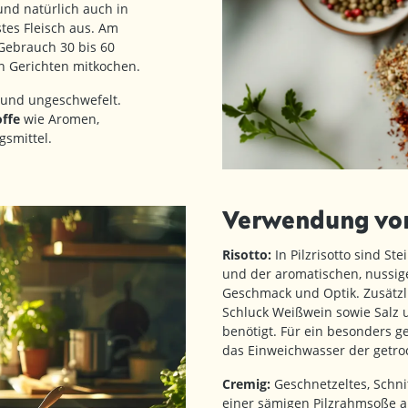
und natürlich auch in
stes Fleisch aus. Am
 Gebrauch 30 bis 60
en Gerichten mitkochen.
 und ungeschwefelt.
ffe
wie Aromen,
smittel.
Verwendung von
Risotto:
In Pilzrisotto sind St
und der aromatischen, nussige
Geschmack und Optik. Zusätzli
Schluck Weißwein sowie Salz 
benötigt. Für ein besonders 
das Einweichwasser der getroc
Cremig:
Geschnetzeltes, Schn
einer sämigen Pilzrahmsoße au