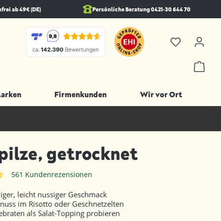
rei ab 49€ (DE)
Persönliche Beratung 0421-30 644 70
Marken
Firmenkunden
Wir vor Ort
pilze, getrocknet
561 Kundenrezensionen
iche Bewertung von 4.9 von 5 Sternen
ger, leicht nussiger Geschmack
nuss im Risotto oder Geschnetzelten
ebraten als Salat-Topping probieren