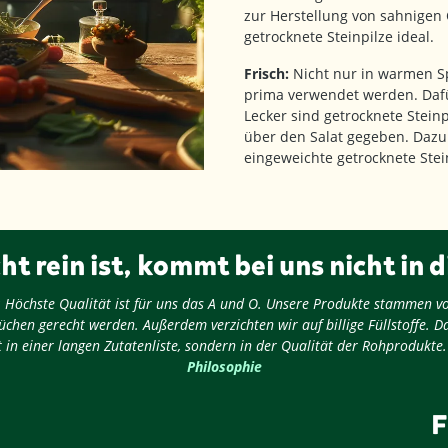
zur Herstellung von sahnigen
getrocknete Steinpilze ideal.
Frisch:
Nicht nur in warmen Sp
prima verwendet werden. Daf
Lecker sind getrocknete Stei
über den Salat gegeben. Dazu 
eingeweichte getrocknete Ste
ht rein ist, kommt bei uns nicht in d
ug: Höchste Qualität ist für uns das A und O. Unsere Produkte stammen v
chen gerecht werden. Außerdem verzichten wir auf billige Füllstoffe. D
 in einer langen Zutatenliste, sondern in der Qualität der Rohprodukte
Philosophie
F