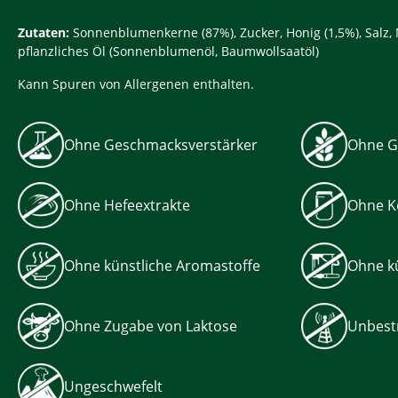
Zutaten:
Sonnenblumenkerne (87%), Zucker, Honig (1,5%), Salz, 
pflanzliches Öl (Sonnenblumenöl, Baumwollsaatöl)
Kann Spuren von Allergenen enthalten.
Ohne Geschmacksverstärker
Ohne G
Ohne Hefeextrakte
Ohne K
Ohne künstliche Aromastoffe
Ohne kü
Ohne Zugabe von Laktose
Unbest
Ungeschwefelt