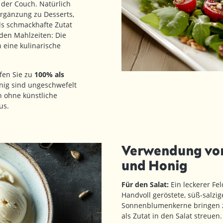
der Couch. Natürlich
Ergänzung zu Desserts,
ls schmackhafte Zutat
 den Mahlzeiten: Die
eine kulinarische
fen Sie zu
100% als
nig sind ungeschwefelt
n ohne künstliche
us.
Verwendung von
und Honig
Für den Salat:
Ein leckerer Fe
Handvoll geröstete, süß-salz
Sonnenblumenkerne bringen zu
als Zutat in den Salat streuen.