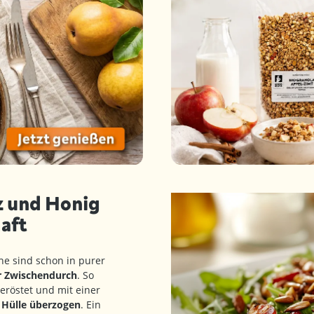
z und Honig
aft
ne sind schon in purer
ür Zwischendurch
. So
eröstet und mit einer
 Hülle überzogen
. Ein