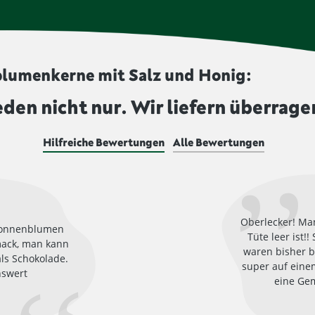
blumenkerne mit Salz und Honig:
eden nicht nur. Wir liefern überrage
Hilfreiche Bewertungen
Alle Bewertungen
Oberlecker! Man
 Sonnenblumen
Tüte leer ist!
mack, man kann
waren bisher b
als Schokolade.
super auf eine
nswert
eine Ge