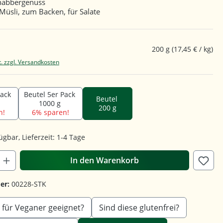
Knabbergenuss
Müsli, zum Backen, für Salate
200 g
(17,45 € / kg)
t. zzgl. Versandkosten
Pack
Beutel 5er Pack
Beutel
1000 g
200 g
n!
6% sparen!
ügbar, Lieferzeit: 1-4 Tage
In den Warenkorb
er:
00228-STK
 für Veganer geeignet?
Sind diese glutenfrei?