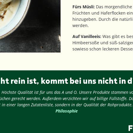
Fürs Müsli:
Das morgendliche 
Früchten und Haferflocken ei
hinzugeben. Durch die natürli
werden.
Auf Vanilleeis:
Was gibt es bes
Himbeersoße und süß-salzige
sowieso schon leckeren Desser
ht rein ist, kommt bei uns nicht in d
ug: Höchste Qualität ist für uns das A und O. Unsere Produkte stammen v
chen gerecht werden. Außerdem verzichten wir auf billige Füllstoffe. D
 in einer langen Zutatenliste, sondern in der Qualität der Rohprodukte
Philosophie
F