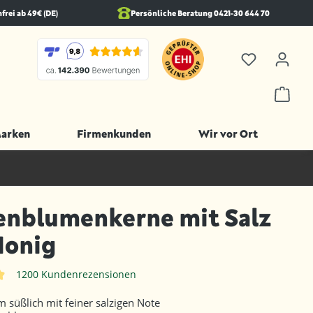
rei ab 49€ (DE)
Persönliche Beratung 0421-30 644 70
Marken
Firmenkunden
Wir vor Ort
enblumenkerne mit Salz
Honig
1200 Kundenrezensionen
iche Bewertung von 4.8 von 5 Sternen
süßlich mit feiner salzigen Note